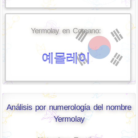
Yermolay en Coreano:
예몰레이
Análisis por numerología del nombre
Yermolay