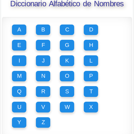
Diccionario Alfabético de Nombres
A
B
C
D
E
F
G
H
I
J
K
L
M
N
O
P
Q
R
S
T
U
V
W
X
Y
Z