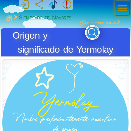
Men
ú
MiSabueso
Significado de Nombres
¿Qué nombre buscas?
Origen y
significado de Yermolay