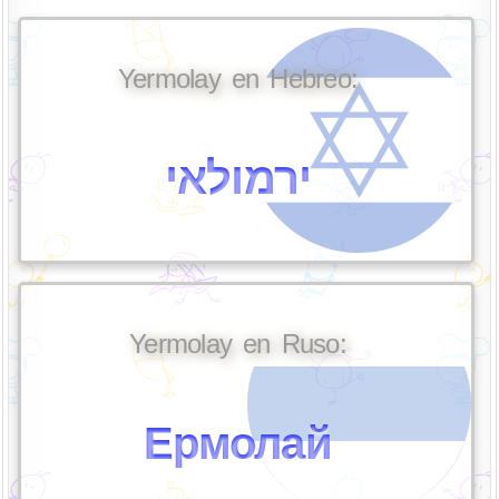
Yermolay en Hebreo:
ירמולאי
Yermolay en Ruso:
Ермолай