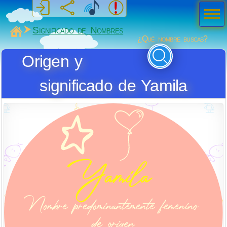
Men
ú
MiSabueso
Significado de Nombres
¿Qué nombre buscas?
Origen y
significado de Yamila