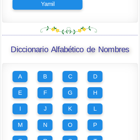
Yamil
Diccionario Alfabético de Nombres
A
B
C
D
E
F
G
H
I
J
K
L
M
N
O
P