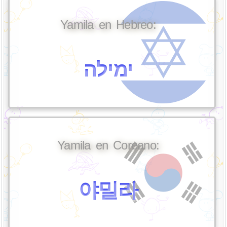
Yamila en Hebreo:
ימילה
Yamila en Coreano:
야밀라