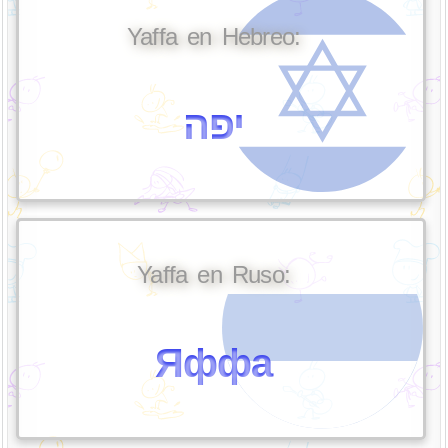
Yaffa en Hebreo:
יפה
Yaffa en Ruso:
Яффа