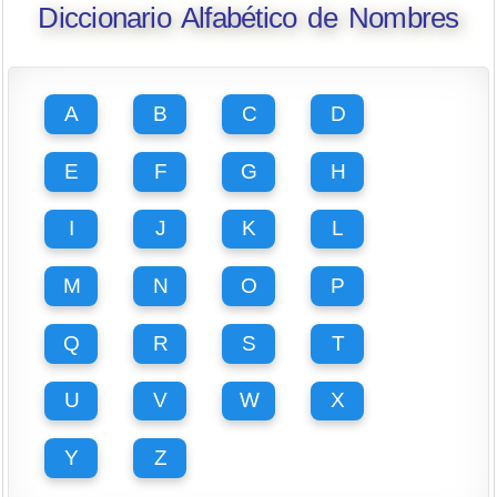
Diccionario Alfabético de Nombres
A
B
C
D
E
F
G
H
I
J
K
L
M
N
O
P
Q
R
S
T
U
V
W
X
Y
Z