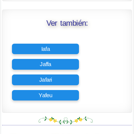
Ver también:
Iafa
Jaffa
Jafari
Yafeu