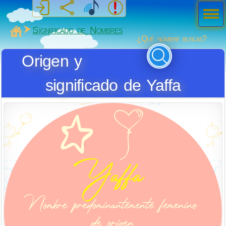
Men
ú
MiSabueso
Significado de Nombres
¿Qué nombre buscas?
Origen y
significado de Yaffa