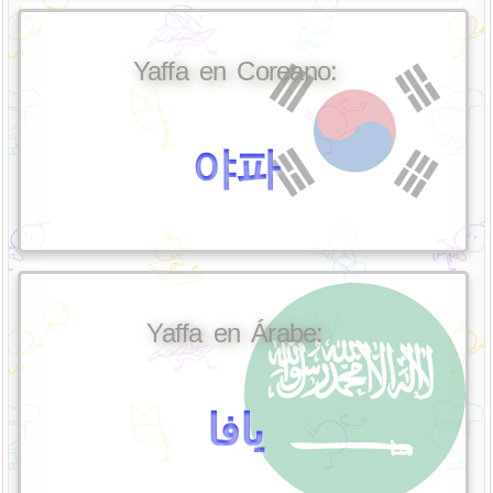
Yaffa en Coreano:
야파
Yaffa en Árabe:
يافا