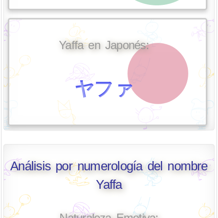
Yaffa en Japonés:
ヤファ
Análisis por numerología del nombre
Yaffa
Naturaleza Emotiva: