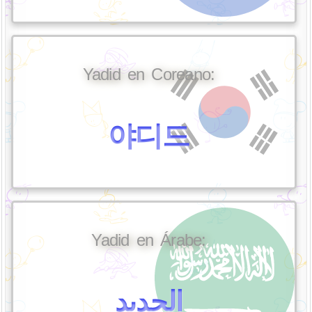
Yadid en Coreano:
야디드
Yadid en Árabe:
الجديد