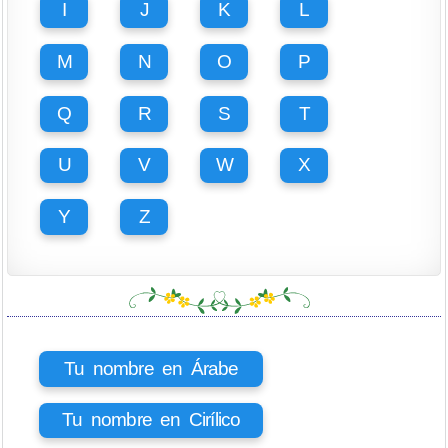
I
J
K
L
M
N
O
P
Q
R
S
T
U
V
W
X
Y
Z
Tu nombre en Árabe
Tu nombre en Cirílico