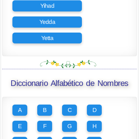
Yihad
Yedda
Yetta
Diccionario Alfabético de Nombres
A
B
C
D
E
F
G
H