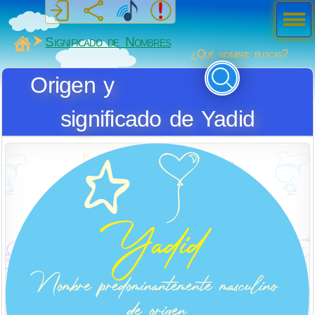
Men
ú
MiSabueso
Significado de Nombres
¿Qué nombre buscas?
Origen y
significado de Yadid