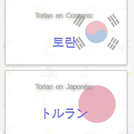
Torlan en Coreano:
토란
Torlan en Japonés:
トルラン