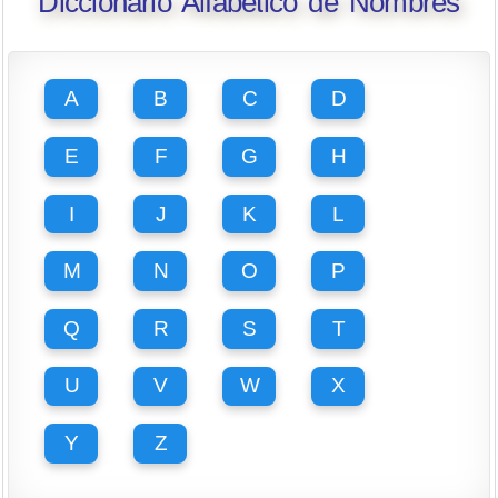
Diccionario Alfabético de Nombres
A
B
C
D
E
F
G
H
I
J
K
L
M
N
O
P
Q
R
S
T
U
V
W
X
Y
Z