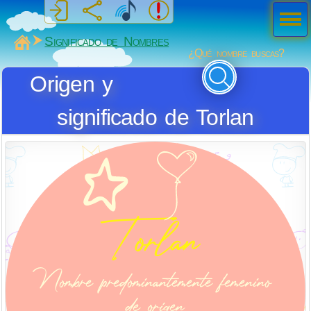
Men
ú
MiSabueso
Significado de Nombres
¿Qué nombre buscas?
Origen y
significado de Torlan