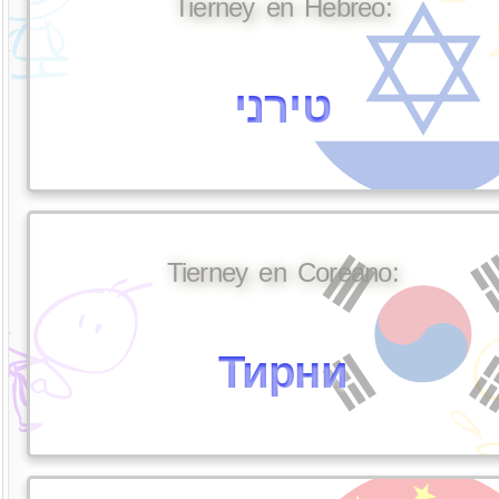
Tierney en Hebreo:
טירני
Tierney en Coreano:
Тирни