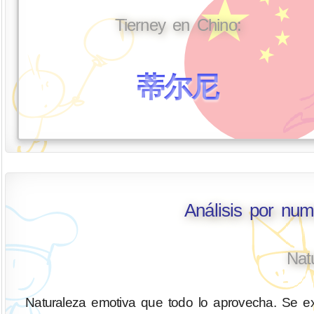
Tierney en Chino:
蒂尔尼
Análisis por num
Nat
Naturaleza emotiva que todo lo aprovecha. Se ex