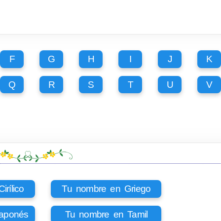
F
G
H
I
J
K
Q
R
S
T
U
V
rílico
Tu nombre en Griego
aponés
Tu nombre en Tamil