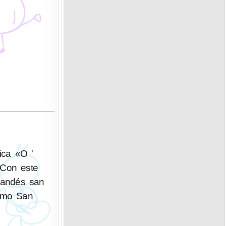
lica «O '
 Con este
rlandés san
como San