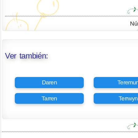
Nú
Ver también:
Daren
Teremu
Tarren
Terrwyn