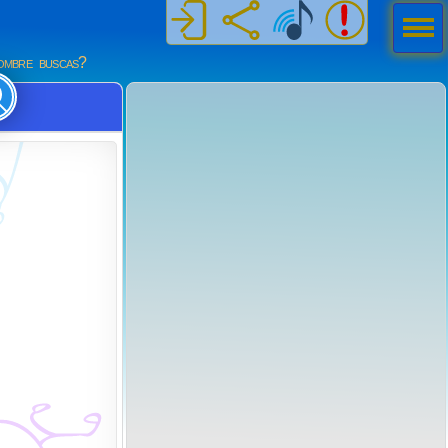
Men
ú
mbre buscas?