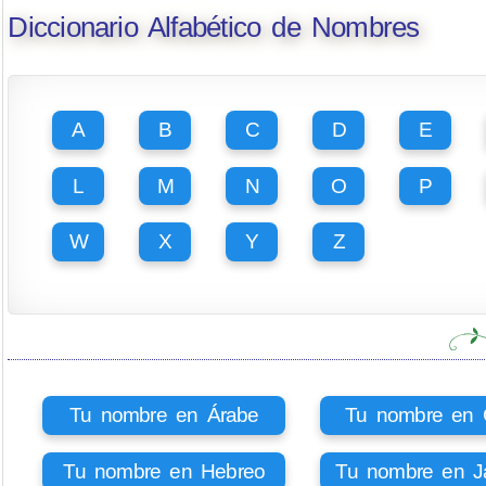
Diccionario Alfabético de Nombres
A
B
C
D
E
L
M
N
O
P
W
X
Y
Z
Tu nombre en Árabe
Tu nombre en Ci
Tu nombre en Hebreo
Tu nombre en J