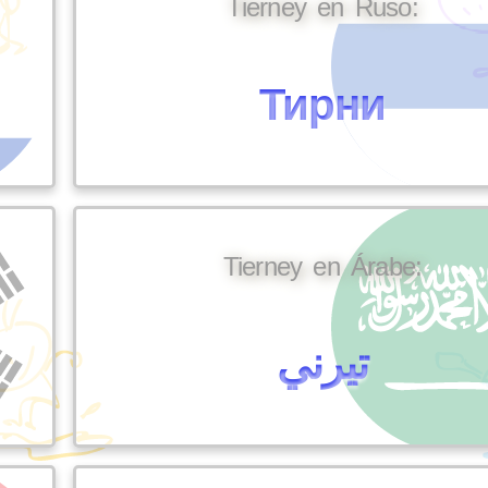
Tierney en Ruso:
Тирни
Tierney en Árabe:
تيرني