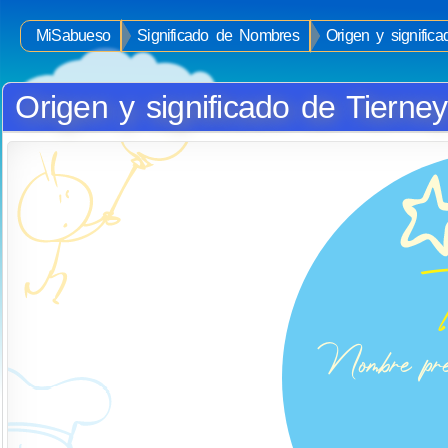
MiSabueso
Significado de Nombres
Origen y signific
Origen y significado de Tierney