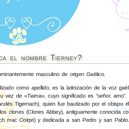
ica el nombre Tierney?
inantemente masculino de origen Gaélico.
ilizado como apellido, es la latinización de la voz gaé
su vez de «Tiarna», cuyo significado es “señor, amo”.
andés Tigernach), quien fue bautizado por el obispo i
e los clones (Clones Abbey), antiguamente conocida 
ach mac Coirpri) y dedicada a san Pedro y san Pablo.