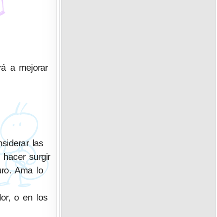
rá a mejorar
siderar las
hacer surgir
uro. Ama lo
dor, o en los