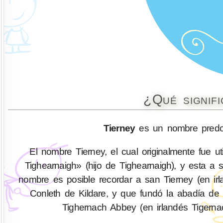
¿Qué signif
Tierney
es un nombre predom
El nombre Tierney, el cual originalmente fue ut
Tighearnaigh» (hijo de Tighearnaigh), y esta a 
nombre es posible recordar a san Tierney (en irl
Conleth de Kildare, y que fundó la abadía d
Tighernach Abbey (en irlandés Tigern