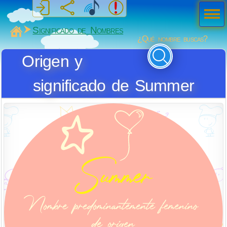
Men
ú
MiSabueso
Significado de Nombres
¿Qué nombre buscas?
Origen y
significado de Summer