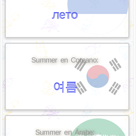
лето
Summer en Coreano:
여름
Summer en Árabe: