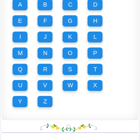
A
B
C
D
E
F
G
H
I
J
K
L
M
N
O
P
Q
R
S
T
U
V
W
X
Y
Z