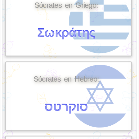
Sócrates en Griego:
Σωκράτης
Sócrates en Hebreo:
סוקרטס