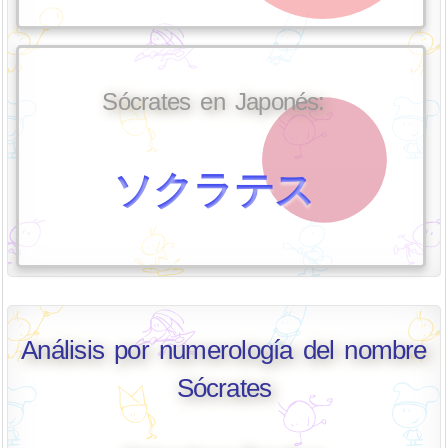
Sócrates en Japonés:
ソクラテス
Análisis por numerología del nombre
Sócrates