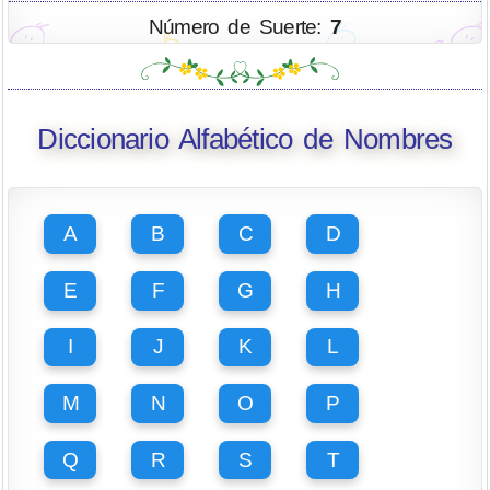
Número de Suerte:
7
Diccionario Alfabético de Nombres
A
B
C
D
E
F
G
H
I
J
K
L
M
N
O
P
Q
R
S
T