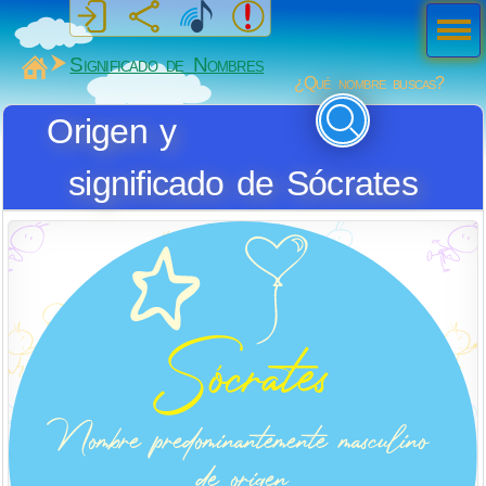
Men
ú
MiSabueso
Significado de Nombres
¿Qué nombre buscas?
Origen y
significado de Sócrates