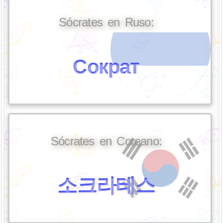
Sócrates en Ruso:
Сократ
Sócrates en Coreano:
소크라테스