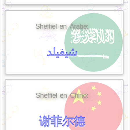
Sheffiel en Árabe:
شيفيلد
Sheffiel en Chino:
谢菲尔德