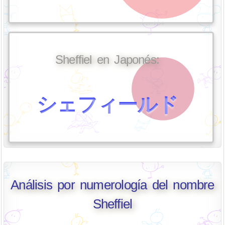
Sheffiel en Japonés:
シェフィールド
Análisis por numerología del nombre
Sheffiel