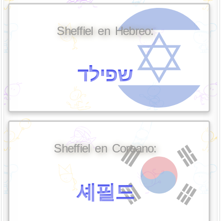
Sheffiel en Hebreo:
שפילד
Sheffiel en Coreano:
셰필드