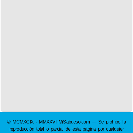
© MCMXCIX - MMXXVI MiSabueso.com — Se prohíbe la
reproducción total o parcial de esta página por cualquier