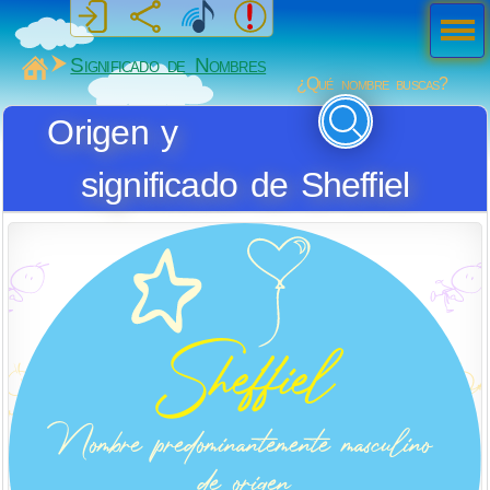
Men
ú
MiSabueso
Significado de Nombres
¿Qué nombre buscas?
Origen y
significado de Sheffiel