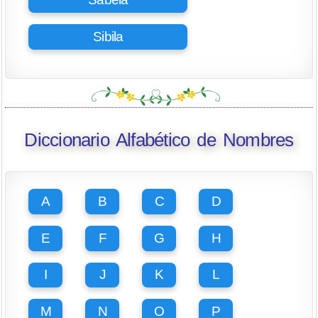
Sibila
Diccionario Alfabético de Nombres
A
B
C
D
E
F
G
H
I
J
K
L
M
N
O
P