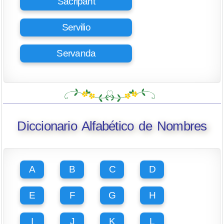
Sacripant
Servilio
Servanda
Diccionario Alfabético de Nombres
A
B
C
D
E
F
G
H
I
J
K
L