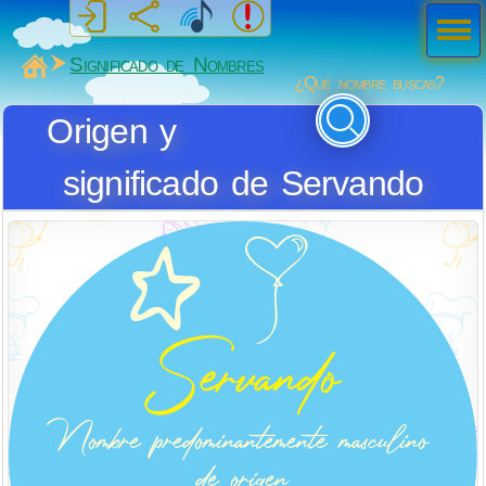
Men
ú
MiSabueso
Significado de Nombres
¿Qué nombre buscas?
Origen y
significado de Servando