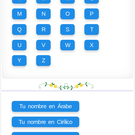
M
N
O
P
Q
R
S
T
U
V
W
X
Y
Z
Tu nombre en Árabe
Tu nombre en Cirílico