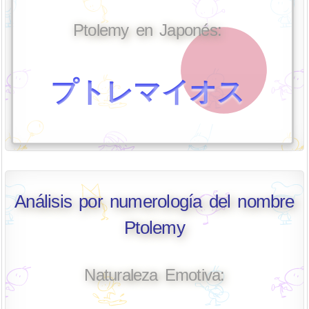
Ptolemy en Japonés:
プトレマイオス
Análisis por numerología del nombre
Ptolemy
Naturaleza Emotiva: