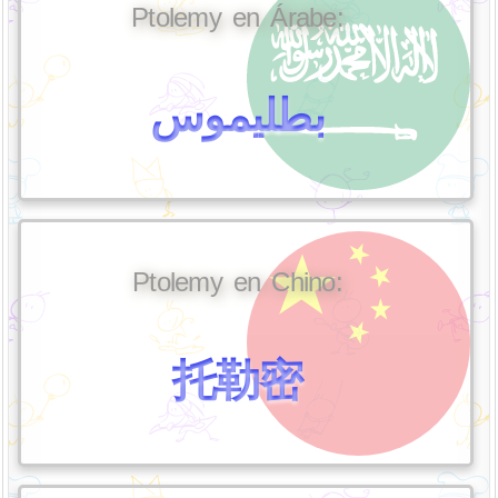
Ptolemy en Árabe:
بطليموس
Ptolemy en Chino:
托勒密