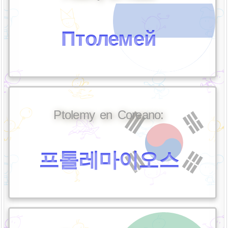
Птолемей
Ptolemy en Coreano:
프톨레마이오스