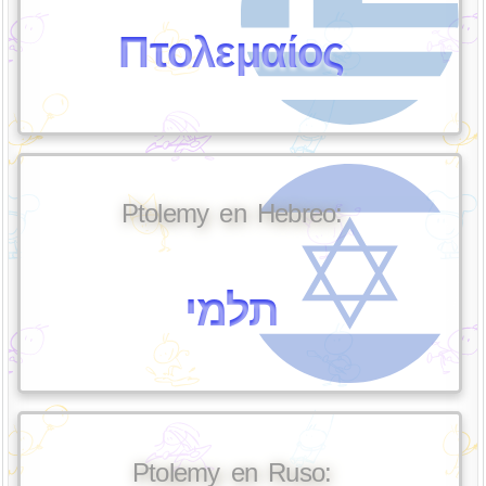
Πτολεμαίος
Ptolemy en Hebreo:
תלמי
Ptolemy en Ruso: