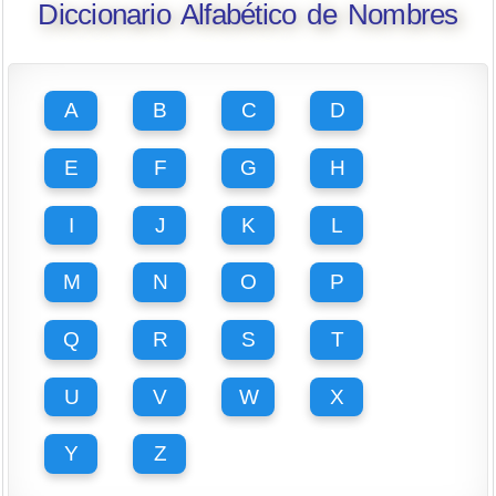
Diccionario Alfabético de Nombres
A
B
C
D
E
F
G
H
I
J
K
L
M
N
O
P
Q
R
S
T
U
V
W
X
Y
Z