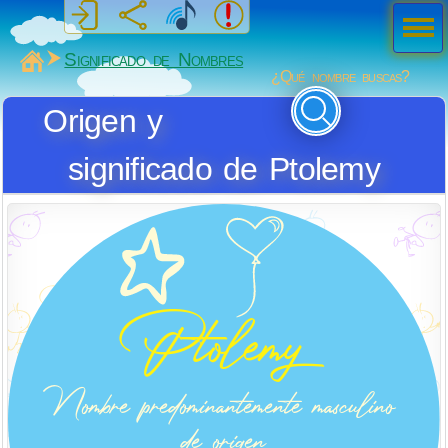
Men
ú
MiSabueso
Significado de Nombres
¿Qué nombre buscas?
Origen y
significado de Ptolemy