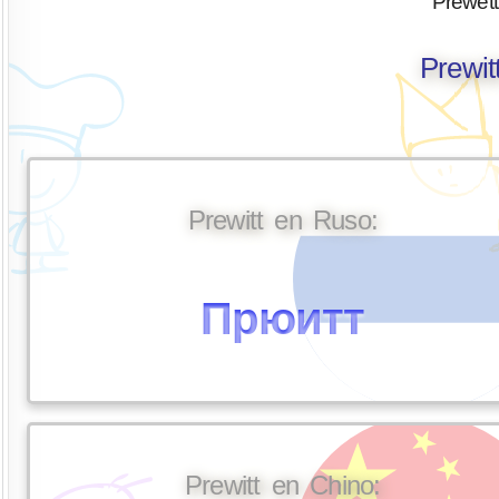
Prewett
Prewit
Prewitt en Ruso:
Прюитт
Prewitt en Chino: