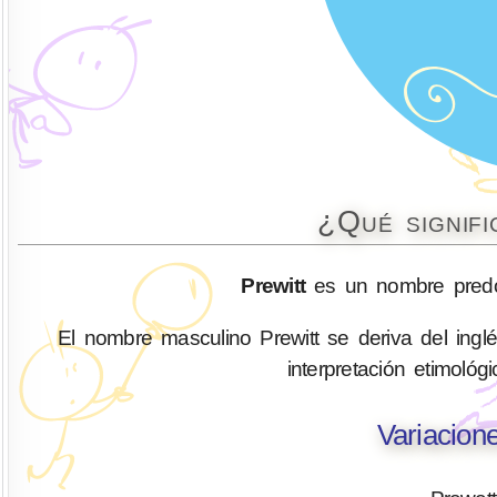
¿Qué signif
Prewitt
es un nombre predo
El nombre masculino Prewitt se deriva del inglés
interpretación etimoló
Variacion