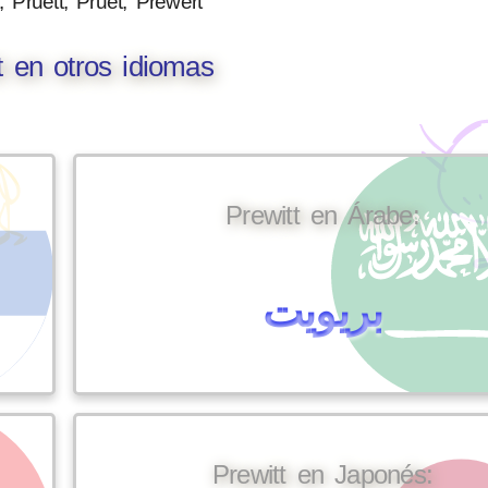
, Pruett, Pruet, Prewert
t en otros idiomas
Prewitt en Árabe:
بريويت
Prewitt en Japonés: