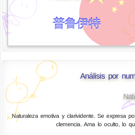
普鲁伊特
Análisis por num
Nat
Naturaleza emotiva y clarividente. Se expresa por
clemencia. Ama lo oculto, lo q