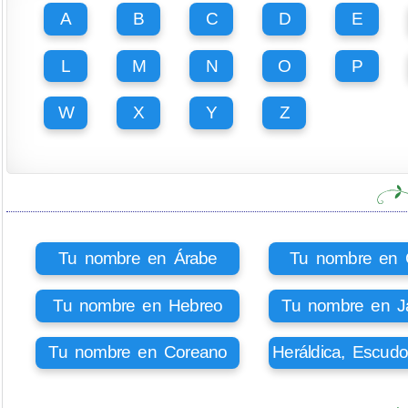
A
B
C
D
E
L
M
N
O
P
W
X
Y
Z
Tu nombre en Árabe
Tu nombre en Ci
Tu nombre en Hebreo
Tu nombre en J
Tu nombre en Coreano
Heráldica, Escud