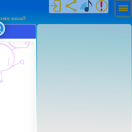
Men
ú
mbre buscas?