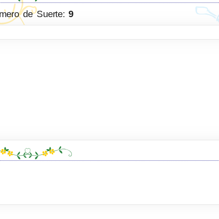
mero de Suerte:
9