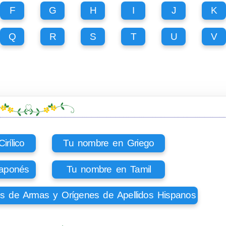
F
G
H
I
J
K
Q
R
S
T
U
V
rílico
Tu nombre en Griego
aponés
Tu nombre en Tamil
os de Armas y Orígenes de Apellidos Hispanos