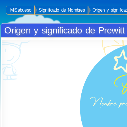
MiSabueso
Significado de Nombres
Origen y signific
Origen y significado de Prewitt