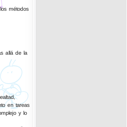
 los métodos
s allá de la
altad,
nto en tareas
omplejo y lo