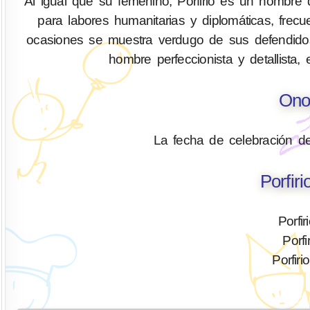
Al igual que su femenino, Porfirio es un hombre d
para labores humanitarias y diplomáticas, fre
ocasiones se muestra verdugo de sus defendido
hombre perfeccionista y detallista
Ono
La fecha de celebración d
Porfir
Porfi
Porfi
Porfir