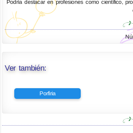
Podría destacar en profesiones como científico, profes
Nú
Ver también:
Porfiria