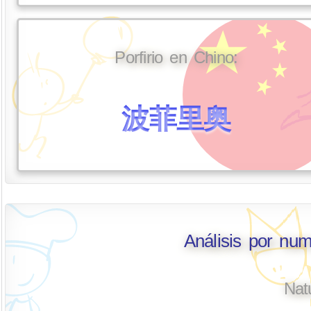
Porfirio en Chino:
波菲里奥
Análisis por num
Nat