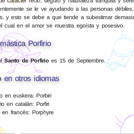
e carácter recio, seguro y naturaleza tranquila y ser
cuentemente se le ve ayudando a las personas débiles
s, y esto se debe a que tiende a subestimar demasi
, el cual en el amor se muestra egoísta y posesivo.
mástica Porfirio
el
Santo de Porfirio
es 15 de Septiembre.
io en otros idiomas
rio en euskera: Porbiri
rio en catalán: Porfiri
io en francés: Porphyre