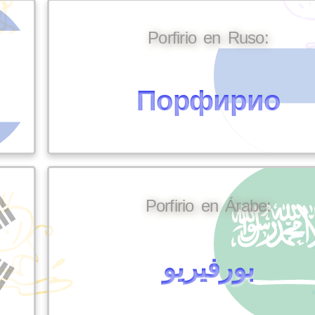
Porfirio en Ruso:
Порфирио
Porfirio en Árabe:
بورفيريو