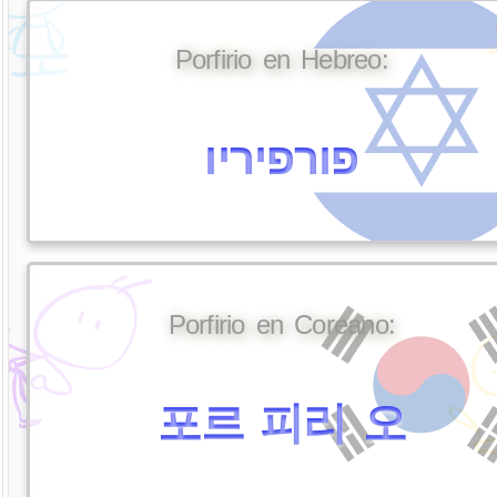
Porfirio en Hebreo:
פורפיריו
Porfirio en Coreano:
포르 피리 오