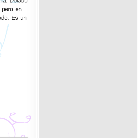
ena. Dotado
, pero en
ado. Es un