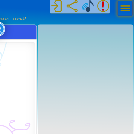
Men
ú
mbre buscas?