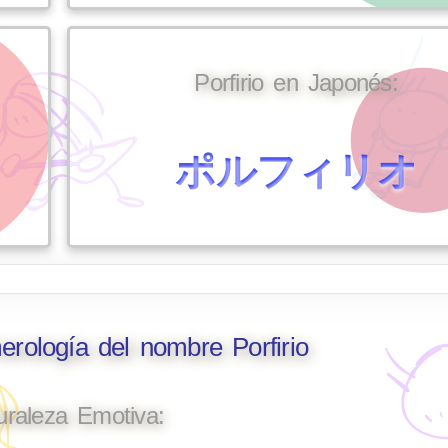
Porfirio en Japonés:
ポルフィリオ
erología del nombre Porfirio
uraleza Emotiva: