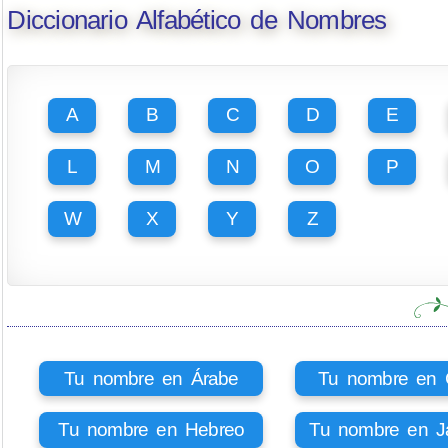
Diccionario Alfabético de Nombres
A
B
C
D
E
L
M
N
O
P
W
X
Y
Z
Tu nombre en Árabe
Tu nombre en Ci
Tu nombre en Hebreo
Tu nombre en J