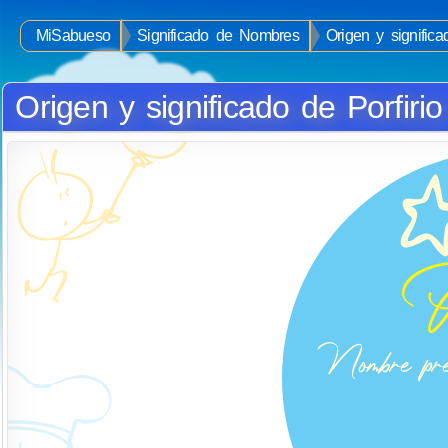
MiSabueso
Significado de Nombres
Origen y significa
Origen y significado de Porfirio