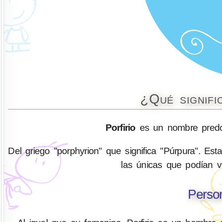
¿Qué signifi
Porfirio
es un nombre predo
Del griego "porphyrion" que significa "Púrpura". Es
las únicas que podían ve
Person