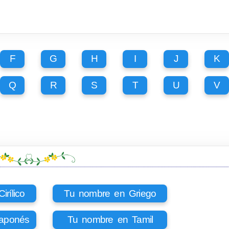
F
G
H
I
J
K
Q
R
S
T
U
V
rílico
Tu nombre en Griego
aponés
Tu nombre en Tamil