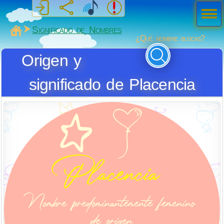
Men
ú
MiSabueso
Significado de Nombres
¿Qué nombre buscas?
Origen y
significado de Placencia