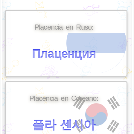
Placencia en Ruso:
Плаценция
Placencia en Coreano:
플라 센시아