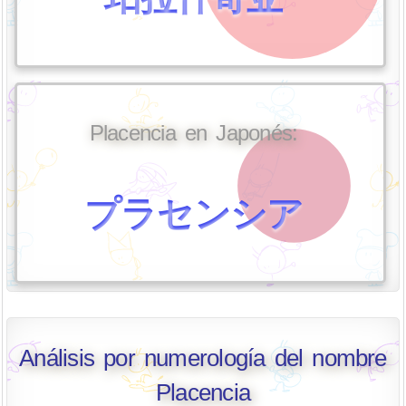
Placencia en Japonés:
プラセンシア
Análisis por numerología del nombre
Placencia