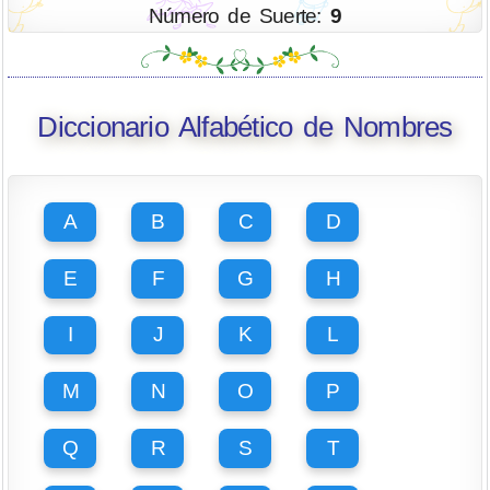
Número de Suerte:
9
Diccionario Alfabético de Nombres
A
B
C
D
E
F
G
H
I
J
K
L
M
N
O
P
Q
R
S
T