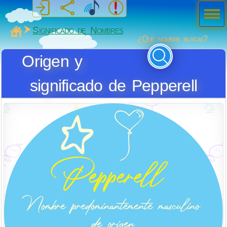
Men
ú
MiSabueso
Significado de Nombres
¿Qué nombre buscas?
Origen y
significado de Pepperell