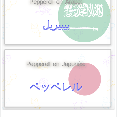
Pepperell en Árabe:
بيبيريل
Pepperell en Japonés:
ペッペレル