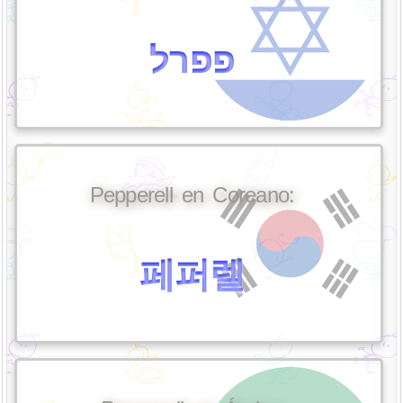
פפרל
Pepperell en Coreano:
페퍼렐