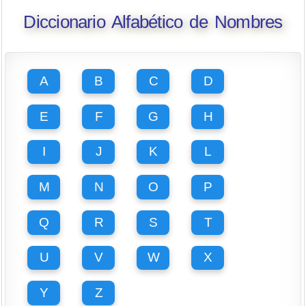
Diccionario Alfabético de Nombres
A
B
C
D
E
F
G
H
I
J
K
L
M
N
O
P
Q
R
S
T
U
V
W
X
Y
Z