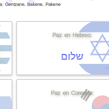
a: Gentzane, Bakene, Pakene
Paz en Hebreo:
שלום
Paz en Coreano: