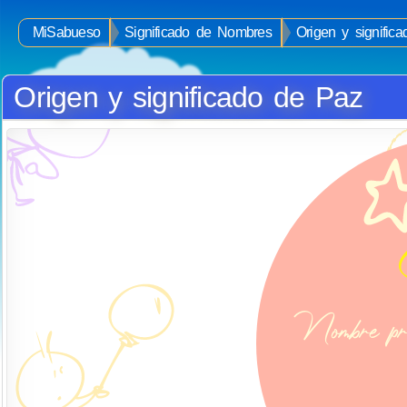
MiSabueso
Significado de Nombres
Origen y signific
Origen y significado de Paz