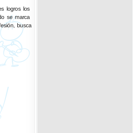
s logros los
ndo se marca
fesión, busca