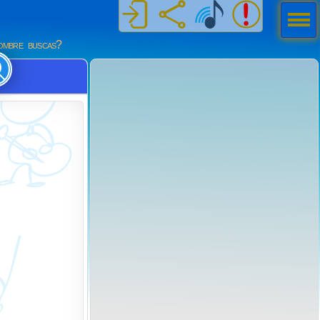
Men
ú
mbre buscas?