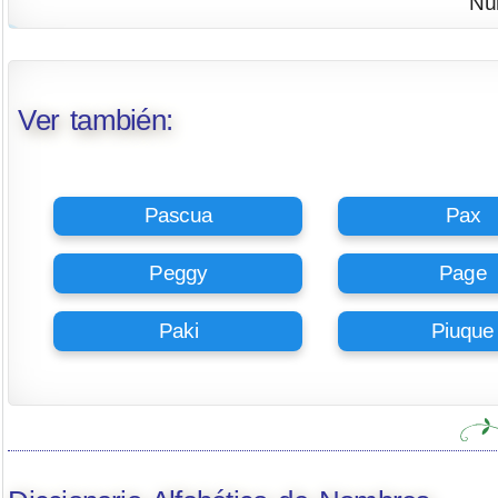
Nú
Ver también:
Pascua
Pax
Peggy
Page
Paki
Piuque