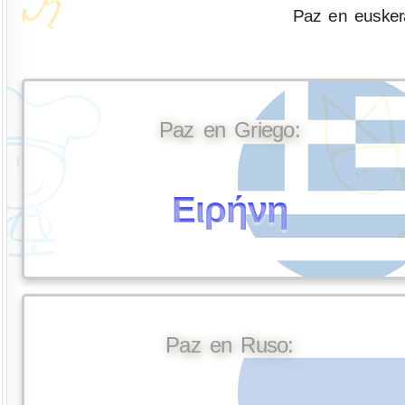
Paz en eusker
Paz en Griego:
Ειρήνη
Paz en Ruso: