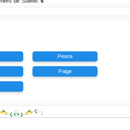
mero de Suerte:
6
Peace
Paige