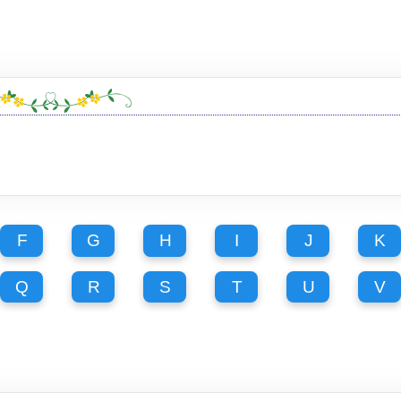
F
G
H
I
J
K
Q
R
S
T
U
V