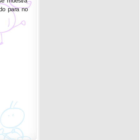
 se muestra
ido para no