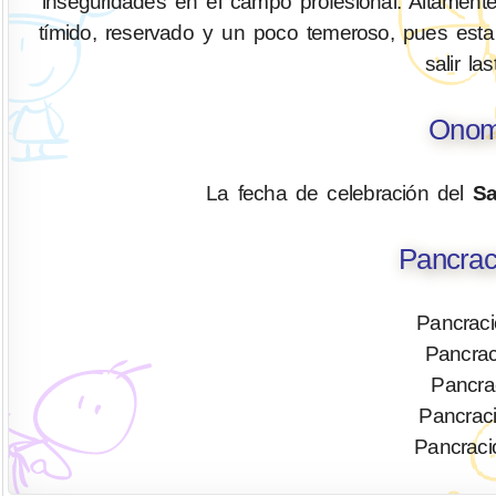
inseguridades en el campo profesional. Altament
tímido, reservado y un poco temeroso, pues esta c
salir la
Onom
La fecha de celebración del
Sa
Pancrac
Pancraci
Pancrac
Pancra
Pancraci
Pancraci