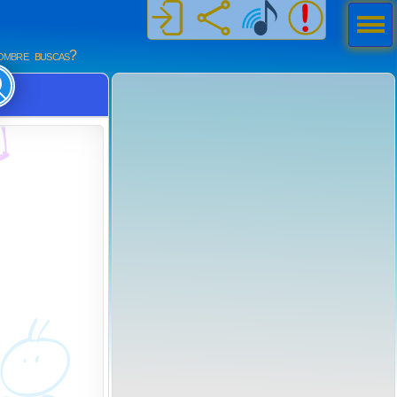
Men
ú
mbre buscas?