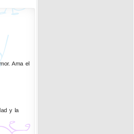
umor. Ama el
dad y la