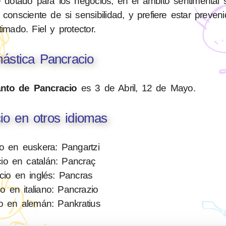
e dotado para los negocios, en el ámbito sentimental
onsciente de si sensibilidad, y prefiere estar preven
stimado. Fiel y protector.
ástica Pancracio
nto de Pancracio
es 3 de Abril, 12 de Mayo.
io en otros idiomas
o en euskera: Pangartzi
io en catalán: Pancraç
cio en inglés: Pancras
o en italiano: Pancrazio
o en alemán: Pankratius