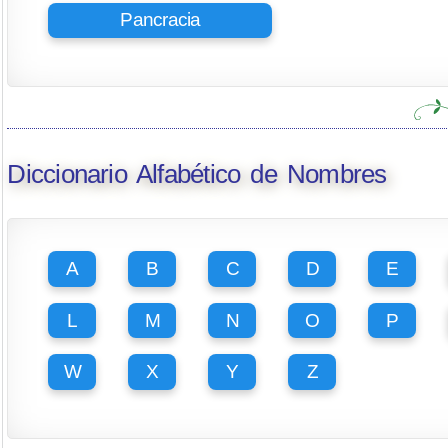
Pancracia
Diccionario Alfabético de Nombres
A
B
C
D
E
L
M
N
O
P
W
X
Y
Z