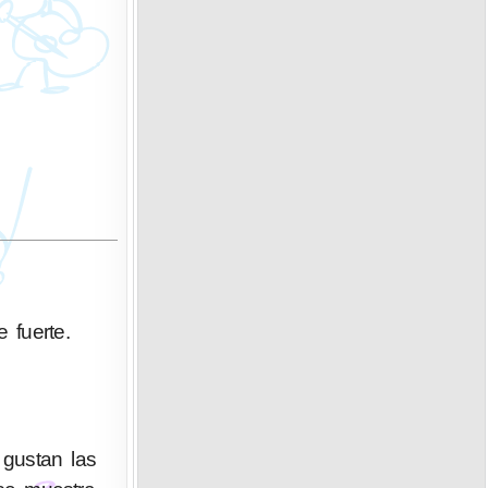
 fuerte.
 gustan las