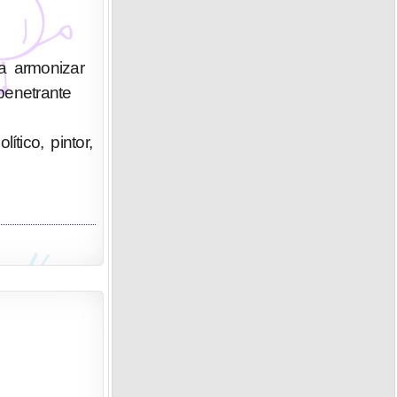
a armonizar
penetrante
tico, pintor,