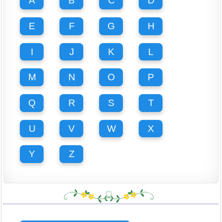
A
B
C
D
E
F
G
H
I
J
K
L
M
N
O
P
Q
R
S
T
U
V
W
X
Y
Z