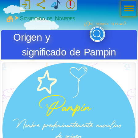
Men
ú
MiSabueso
Significado de Nombres
¿Qué nombre buscas?
Origen y
significado de Pampin