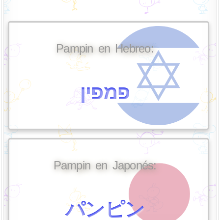
Pampin en Hebreo:
פמפין
Pampin en Japonés:
パンピン