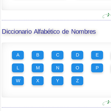
Diccionario Alfabético de Nombres
A
B
C
D
E
L
M
N
O
P
W
X
Y
Z