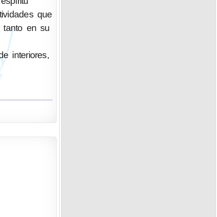
spíritu
tividades que
o tanto en su
e interiores,