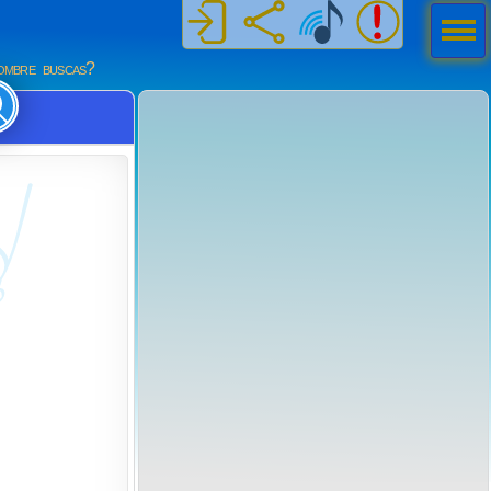
Men
ú
mbre buscas?