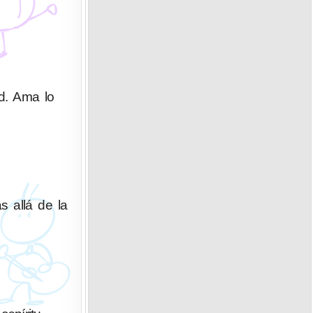
ad. Ama lo
s allá de la