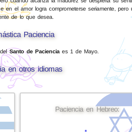
, pero cuando alcanza la madurez se despierta su sent
que en el amor logra comprometerse seriamente, pero
ente de lo que desea.
ástica Paciencia
 del
Santo de Paciencia
es 1 de Mayo.
ia en otros idiomas
Paciencia en Hebreo: