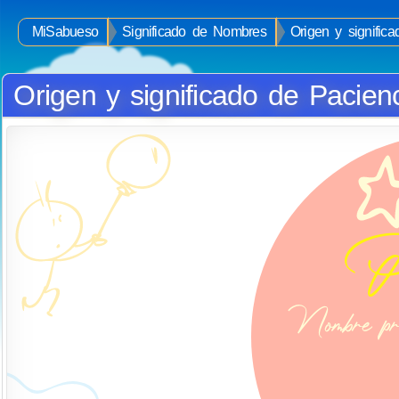
MiSabueso
Significado de Nombres
Origen y signific
Origen y significado de Pacien