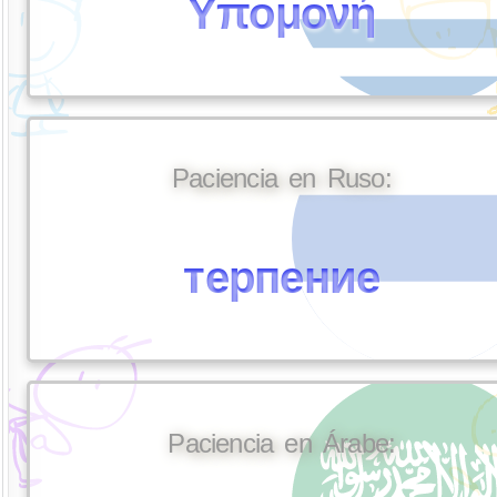
Υπομονή
Paciencia en Ruso:
терпение
Paciencia en Árabe: