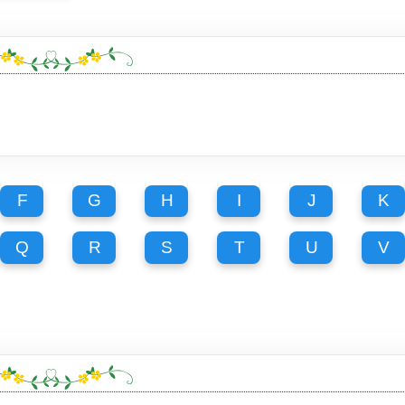
F
G
H
I
J
K
Q
R
S
T
U
V