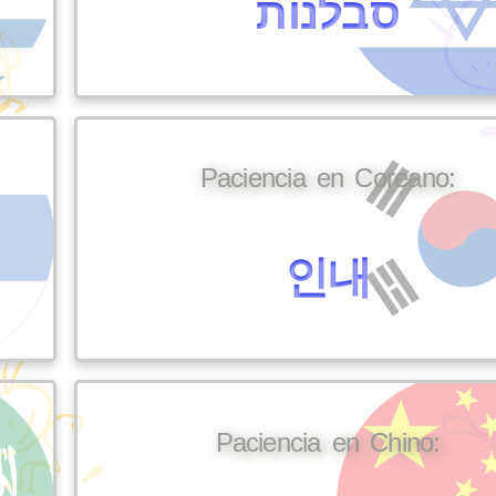
סבלנות
Paciencia en Coreano:
인내
Paciencia en Chino: