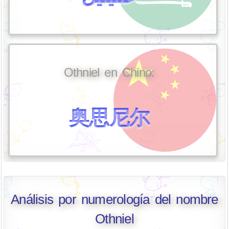
Othniel en Chino:
奥思尼尔
Análisis por numerología del nombre
Othniel