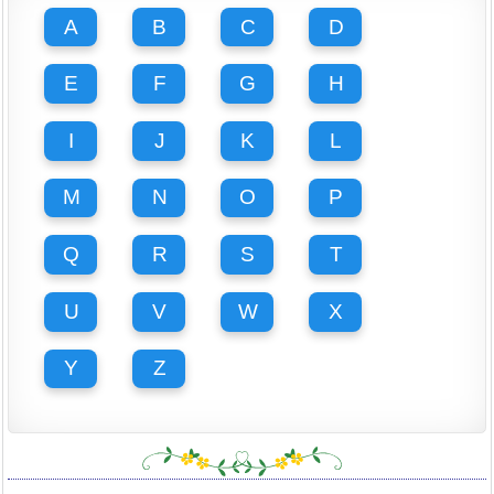
A
B
C
D
E
F
G
H
I
J
K
L
M
N
O
P
Q
R
S
T
U
V
W
X
Y
Z