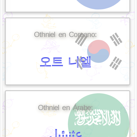
Othniel en Coreano:
오트 니엘
Othniel en Árabe:
عثنيئيل