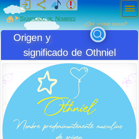
Men
ú
MiSabueso
Significado de Nombres
¿Qué nombre buscas?
Origen y
significado de Othniel