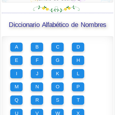
Diccionario Alfabético de Nombres
A
B
C
D
E
F
G
H
I
J
K
L
M
N
O
P
Q
R
S
T
U
V
W
X