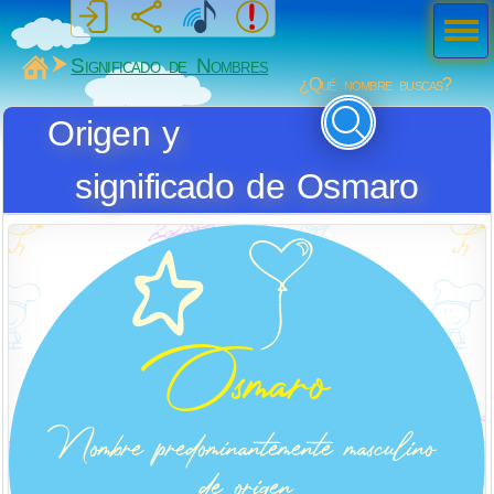
Men
ú
MiSabueso
Significado de Nombres
¿Qué nombre buscas?
Origen y
significado de Osmaro