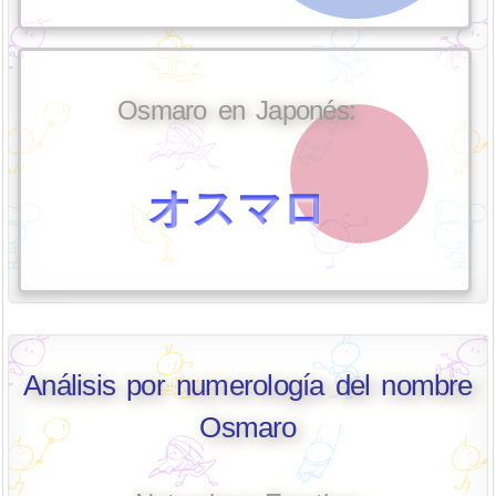
Osmaro en Japonés:
オスマロ
Análisis por numerología del nombre
Osmaro