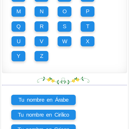
M
N
O
P
Q
R
S
T
U
V
W
X
Y
Z
Tu nombre en Árabe
Tu nombre en Cirílico