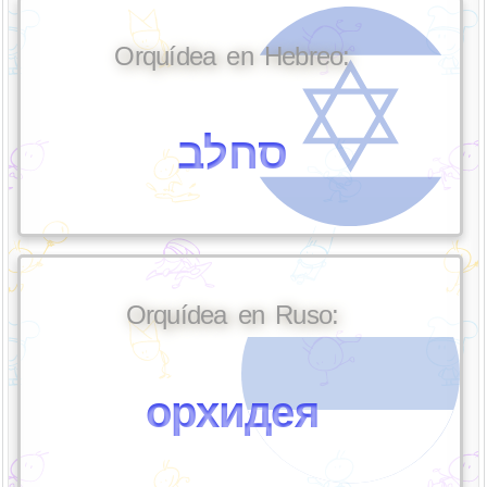
Orquídea en Hebreo:
סחלב
Orquídea en Ruso:
орхидея