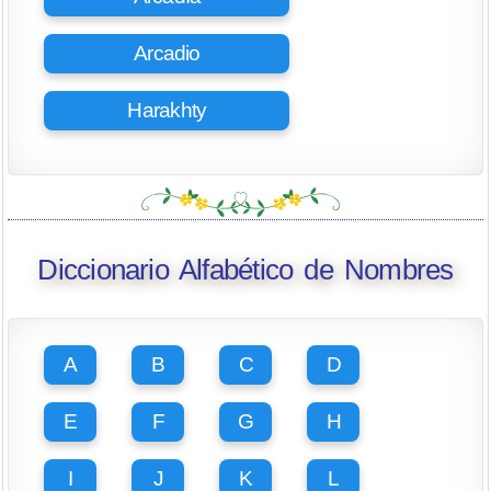
Arcadio
Harakhty
Diccionario Alfabético de Nombres
A
B
C
D
E
F
G
H
I
J
K
L