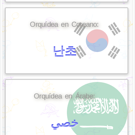
Orquídea en Coreano:
난초
Orquídea en Árabe:
خصي