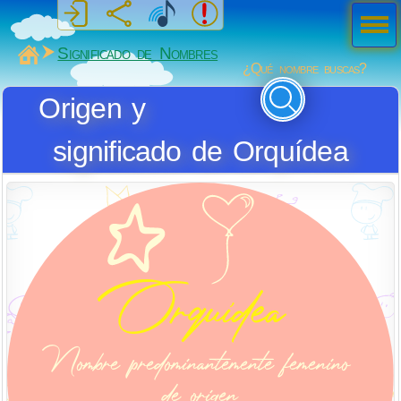
Men
ú
MiSabueso
Significado de Nombres
¿Qué nombre buscas?
Origen y
significado de Orquídea