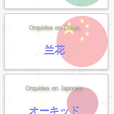
Orquídea en Chino:
兰花
Orquídea en Japonés:
オーキッド