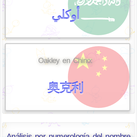
أوكلي
Oakley en Chino:
奥克利
Análisis por numerología del nombre