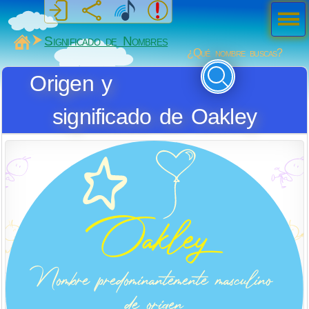
Men
ú
MiSabueso
Significado de Nombres
¿Qué nombre buscas?
Origen y
significado de Oakley