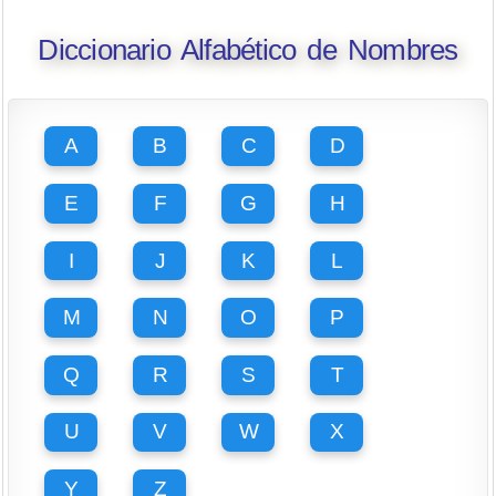
Diccionario Alfabético de Nombres
A
B
C
D
E
F
G
H
I
J
K
L
M
N
O
P
Q
R
S
T
U
V
W
X
Y
Z