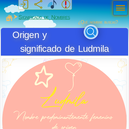
Men
ú
MiSabueso
Significado de Nombres
¿Qué nombre buscas?
Origen y
significado de Ludmila