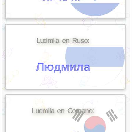
Ludmila en Ruso:
Людмила
Ludmila en Coreano: