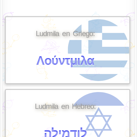
Ludmila en Griego:
Λούντμιλα
Ludmila en Hebreo:
לודמילה