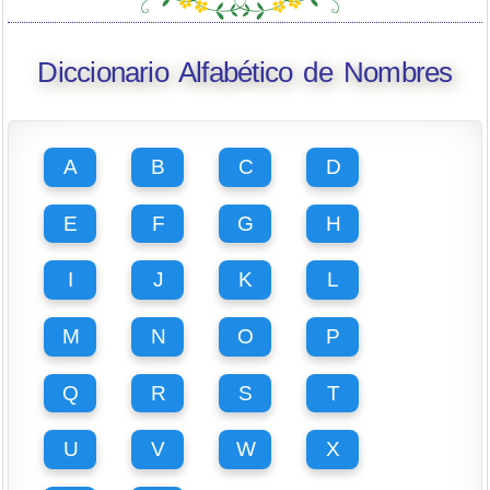
Diccionario Alfabético de Nombres
A
B
C
D
E
F
G
H
I
J
K
L
M
N
O
P
Q
R
S
T
U
V
W
X