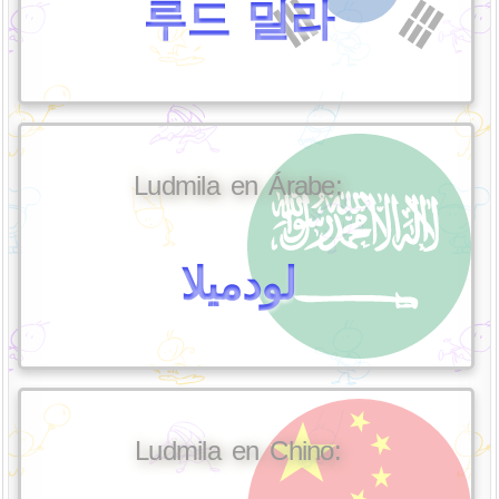
루드 밀라
Ludmila en Árabe:
لودميلا
Ludmila en Chino: