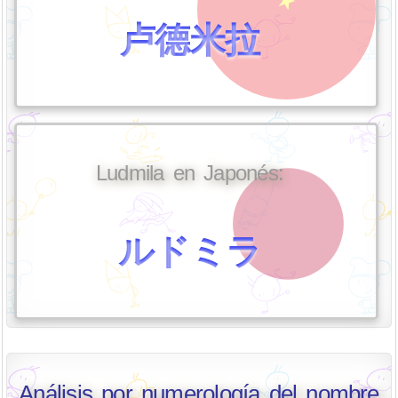
卢德米拉
Ludmila en Japonés:
ルドミラ
Análisis por numerología del nombre