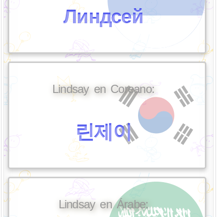
Линдсей
Lindsay en Coreano:
린제이
Lindsay en Árabe: