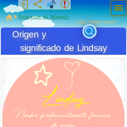
Men
ú
MiSabueso
Significado de Nombres
¿Qué nombre buscas?
Origen y
significado de Lindsay