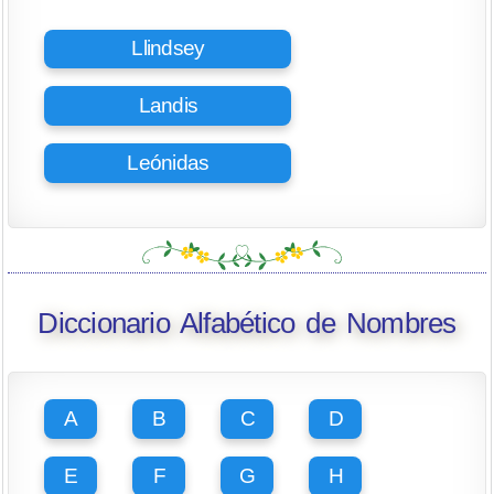
Llindsey
Landis
Leónidas
Diccionario Alfabético de Nombres
A
B
C
D
E
F
G
H