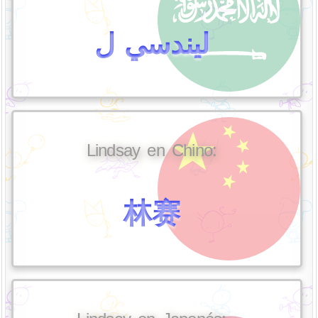
ليندسي ل
Lindsay en Chino:
林赛