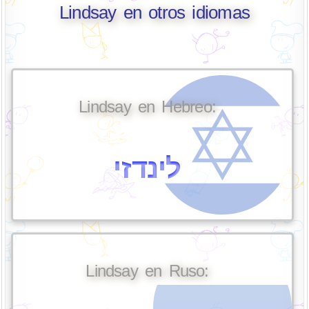
Lindsay en otros idiomas
Lindsay en Hebreo:
לינדזי
Lindsay en Ruso: