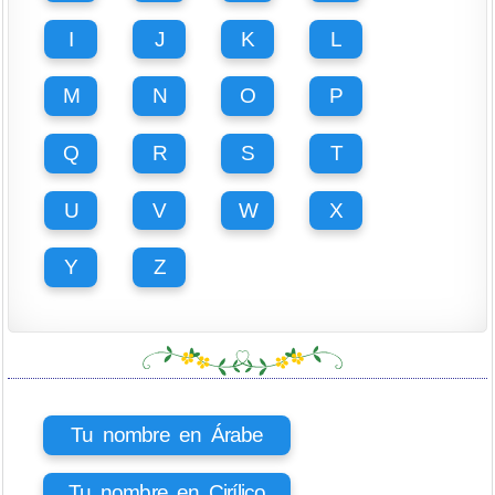
I
J
K
L
M
N
O
P
Q
R
S
T
U
V
W
X
Y
Z
Tu nombre en Árabe
Tu nombre en Cirílico