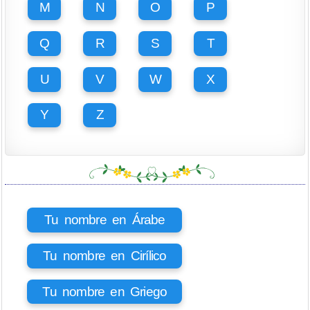
M
N
O
P
Q
R
S
T
U
V
W
X
Y
Z
Tu nombre en Árabe
Tu nombre en Cirílico
Tu nombre en Griego