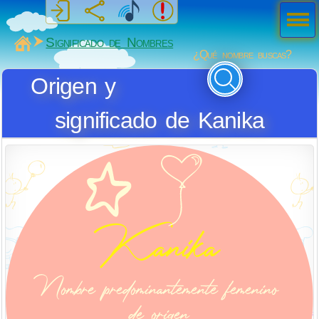
Men
ú
MiSabueso
Significado de Nombres
¿Qué nombre buscas?
Origen y
significado de Kanika