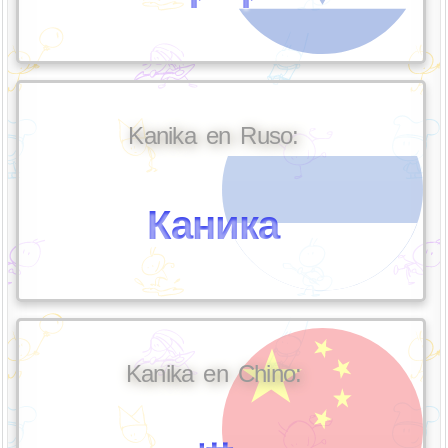
Kanika en Ruso:
Каника
Kanika en Chino: