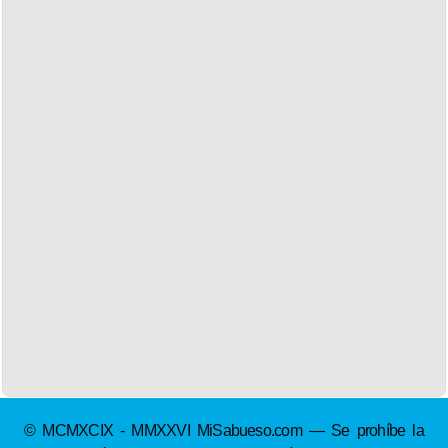
© MCMXCIX - MMXXVI MiSabueso.com — Se prohíbe la