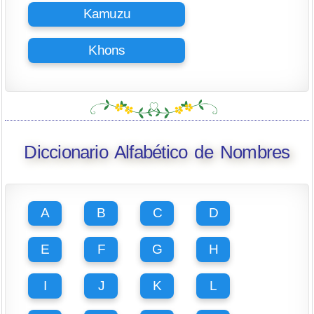
Kamuzu
Khons
Diccionario Alfabético de Nombres
A
B
C
D
E
F
G
H
I
J
K
L