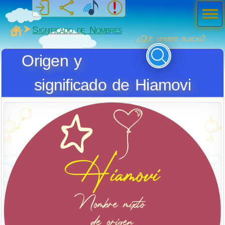
Men
ú
MiSabueso
Significado de Nombres
¿Qué nombre buscas?
Origen y
significado de Hiamovi