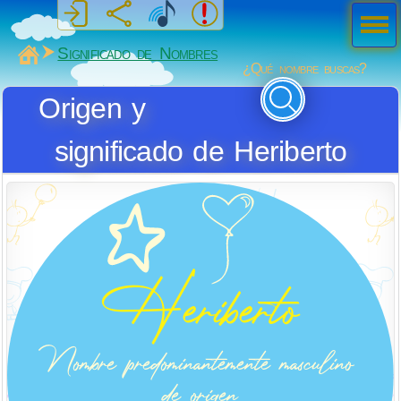
Men
ú
MiSabueso
Significado de Nombres
¿Qué nombre buscas?
Origen y
significado de Heriberto