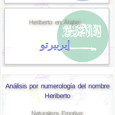
Heriberto en Árabe:
إيربيرتو
Análisis por numerología del nombre
Heriberto
Naturaleza Emotiva: