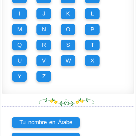
I
J
K
L
M
N
O
P
Q
R
S
T
U
V
W
X
Y
Z
Tu nombre en Árabe