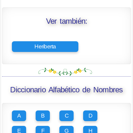
Ver también:
Heriberta
Diccionario Alfabético de Nombres
A
B
C
D
E
F
G
H