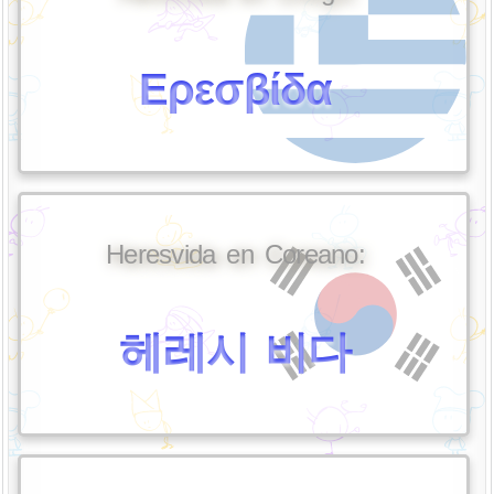
Ερεσβίδα
Heresvida en Coreano:
헤레시 비다