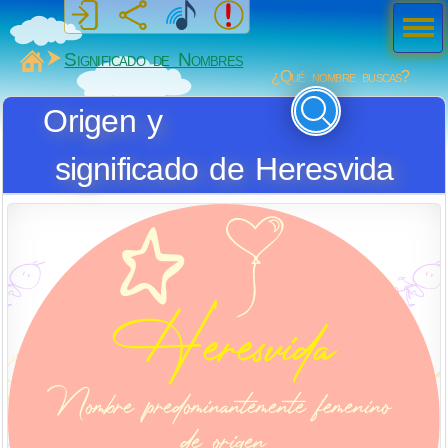
Men
ú
MiSabueso
Significado de Nombres
¿Qué nombre buscas?
Origen y
significado de Heresvida