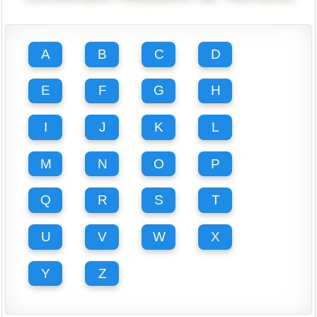
A
B
C
D
E
F
G
H
I
J
K
L
M
N
O
P
Q
R
S
T
U
V
W
X
Y
Z