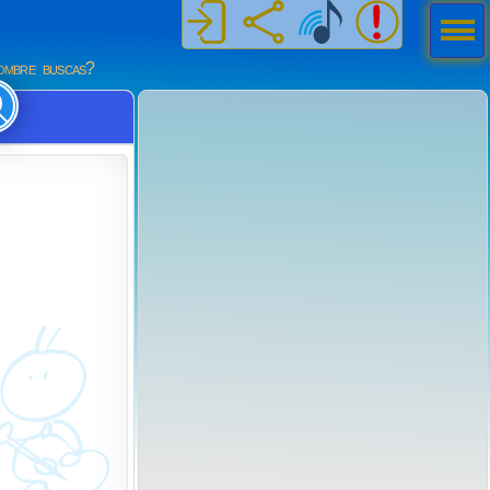
Men
ú
mbre buscas?