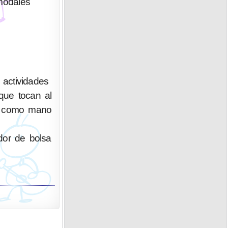
modales
actividades
que tocan al
ue como mano
edor de bolsa