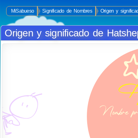
MiSabueso
Significado de Nombres
Origen y signific
Origen y significado de Hatshe