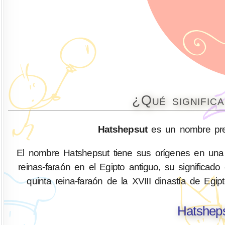
¿Qué signific
Hatshepsut
es un nombre pre
El nombre Hatshepsut tiene sus orígenes en una 
reinas-faraón en el Egipto antiguo, su significad
quinta reina-faraón de la XVIII dinastía de Eg
Hatsheps