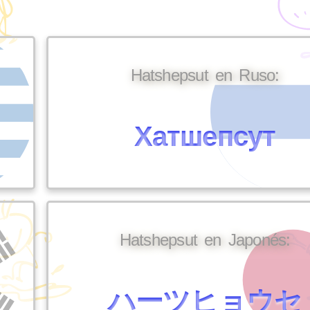
Hatshepsut en Ruso:
Хатшепсут
Hatshepsut en Japonés:
ハーツヒョウセ