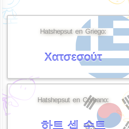
Hatshepsut en Griego:
Χατσεσούτ
Hatshepsut en Coreano:
하트 셉 수트