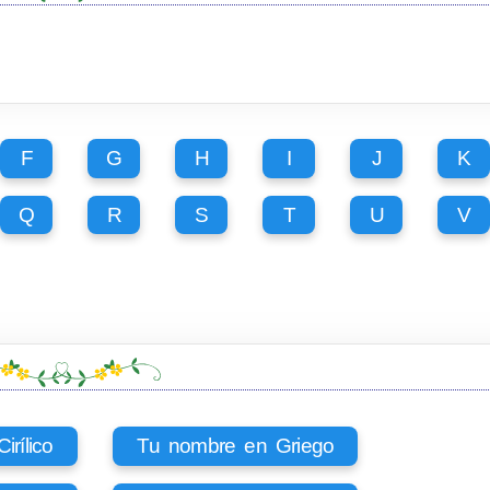
F
G
H
I
J
K
Q
R
S
T
U
V
rílico
Tu nombre en Griego