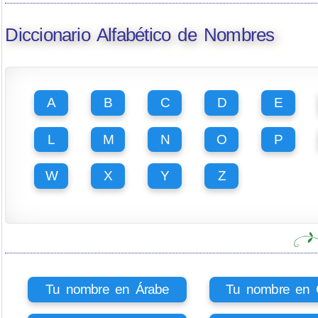
Diccionario Alfabético de Nombres
A
B
C
D
E
L
M
N
O
P
W
X
Y
Z
Tu nombre en Árabe
Tu nombre en Ci