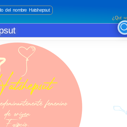
ado del nombre Hatshepsut
¿Qué no
psut