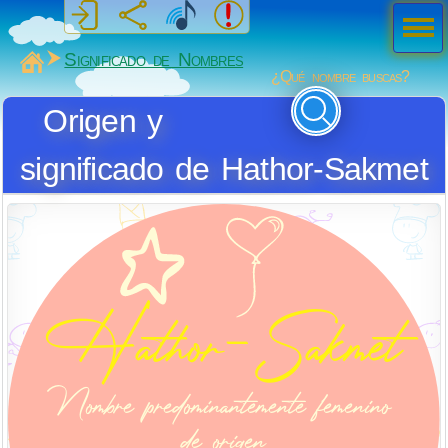
Men
ú
MiSabueso
Significado de Nombres
¿Qué nombre buscas?
Origen y
significado de Hathor-Sakmet