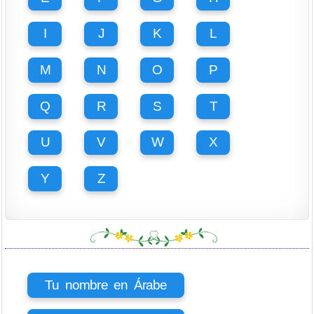
I
J
K
L
M
N
O
P
Q
R
S
T
U
V
W
X
Y
Z
Tu nombre en Árabe