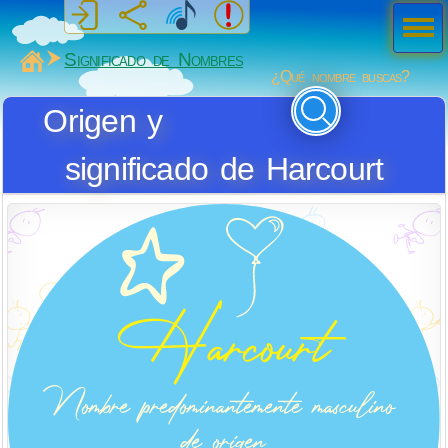
Men
ú
MiSabueso
Significado de Nombres
¿Qué nombre buscas?
Origen y
significado de Harcourt