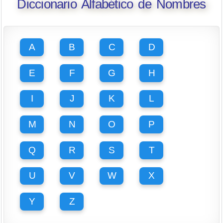
Diccionario Alfabético de Nombres
A
B
C
D
E
F
G
H
I
J
K
L
M
N
O
P
Q
R
S
T
U
V
W
X
Y
Z