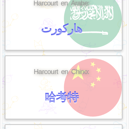
Harcourt en Árabe:
هاركورت
Harcourt en Chino:
哈考特