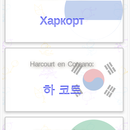
Харкорт
Harcourt en Coreano:
하 코트