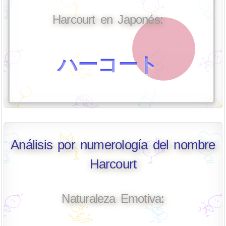
Harcourt en Japonés:
ハーコート
Análisis por numerología del nombre
Harcourt
Naturaleza Emotiva: