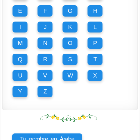
E
F
G
H
I
J
K
L
M
N
O
P
Q
R
S
T
U
V
W
X
Y
Z
Tu nombre en Árabe