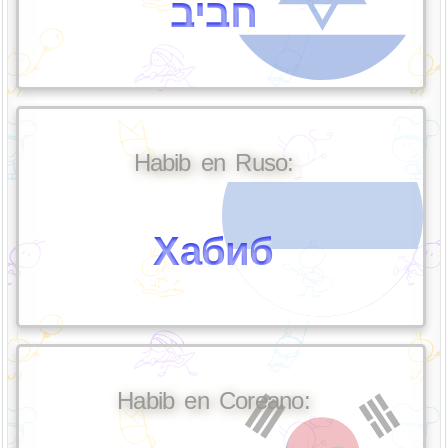
חביב
Habib en Ruso:
Хабиб
Habib en Coreano: