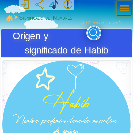
Men
ú
MiSabueso
Significado de Nombres
¿Qué nombre buscas?
Origen y
significado de Habib