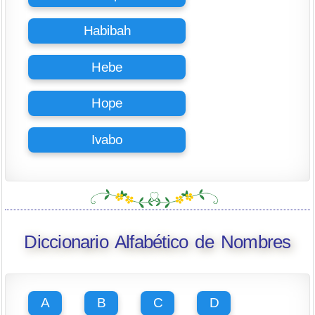
Habibah
Hebe
Hope
Ivabo
Diccionario Alfabético de Nombres
A
B
C
D