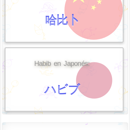
哈比卜
Habib en Japonés:
ハビブ