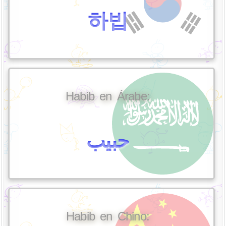
하빕
Habib en Árabe:
حبيب
Habib en Chino: