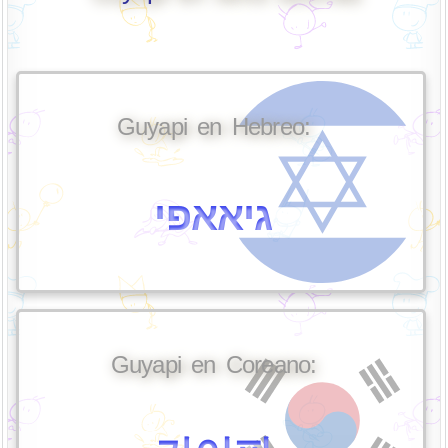
Guyapi en Hebreo:
גיאאפי
Guyapi en Coreano: