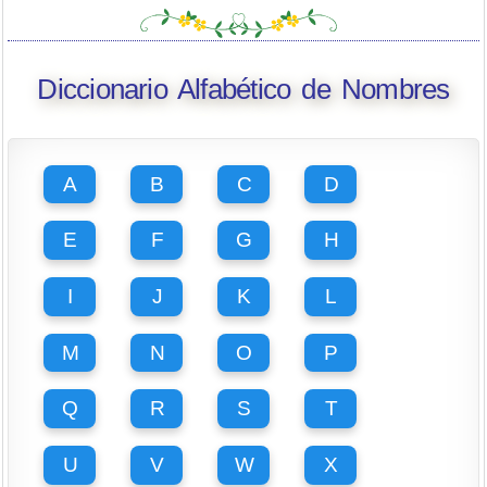
Diccionario Alfabético de Nombres
A
B
C
D
E
F
G
H
I
J
K
L
M
N
O
P
Q
R
S
T
U
V
W
X