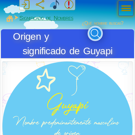
Men
ú
MiSabueso
Significado de Nombres
¿Qué nombre buscas?
Origen y
significado de Guyapi