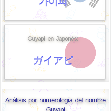
가이피
Guyapi en Japonés:
ガイアピ
Análisis por numerología del nombre
Guyapi