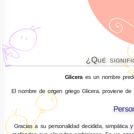
¿Qué signif
Glicera
es un nombre predo
El nombre de origen griego Glicera, proviene de l
Person
Gracias a su personalidad decidida, simpática y 