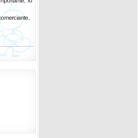
portante, lo
 comerciante,