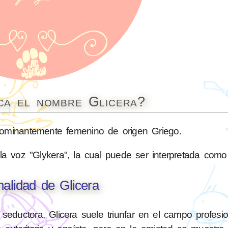
ica el nombre Glicera?
minantemente femenino de origen Griego.
a voz "Glykera", la cual puede ser interpretada como 
alidad de Glicera
seductora, Glicera suele triunfar en el campo profesio