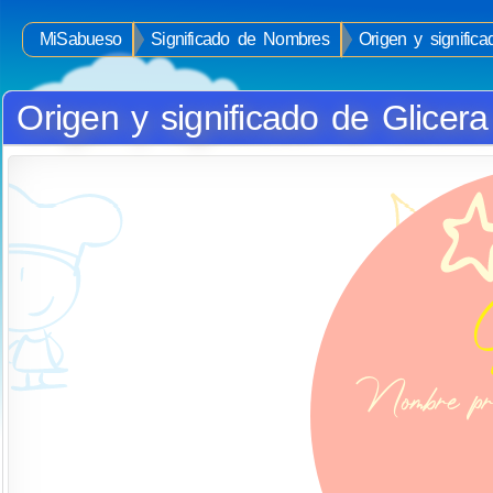
MiSabueso
Significado de Nombres
Origen y signific
Origen y significado de Glicera