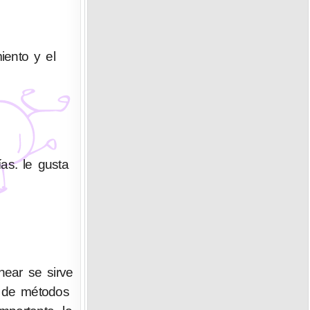
iento y el
as. le gusta
ear se sirve
n de métodos