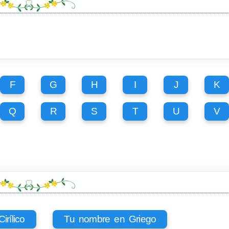
F
G
H
I
J
K
Q
R
S
T
U
V
rílico
Tu nombre en Griego