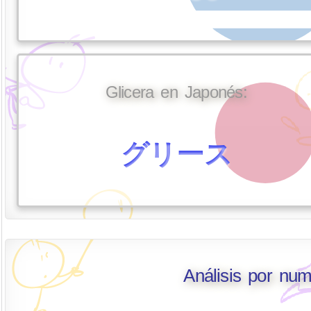
Glicera en Japonés:
グリース
Análisis por num