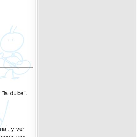
"la dulce".
nal, y ver