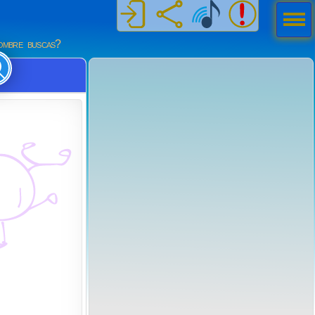
Men
ú
mbre buscas?