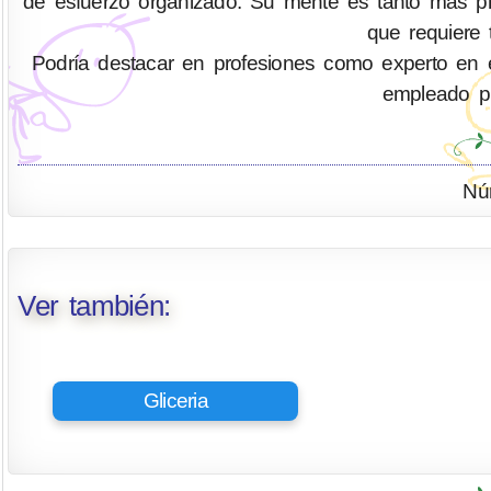
de esfuerzo organizado. Su mente es tanto más pr
que requiere 
Podría destacar en profesiones como experto en eficie
empleado pú
Nú
Ver también:
Gliceria