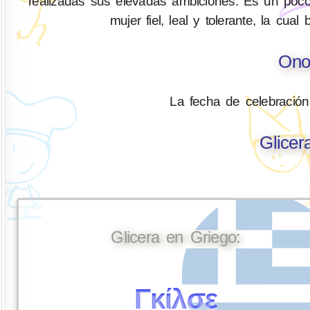
realizadas sus elevadas ambiciones. Es un poco
mujer fiel, leal y tolerante, la c
Ono
La fecha de celebració
Glicer
Glicera en Griego:
Γκίλσε