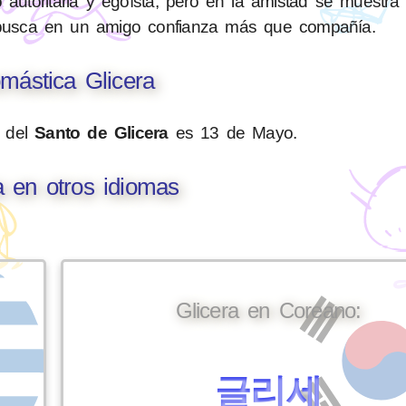
 autoritaria y egoísta, pero en la amistad se muestr
ual busca en un amigo confianza más que compañía.
mástica Glicera
n del
Santo de Glicera
es 13 de Mayo.
a en otros idiomas
Glicera en Coreano:
글리세