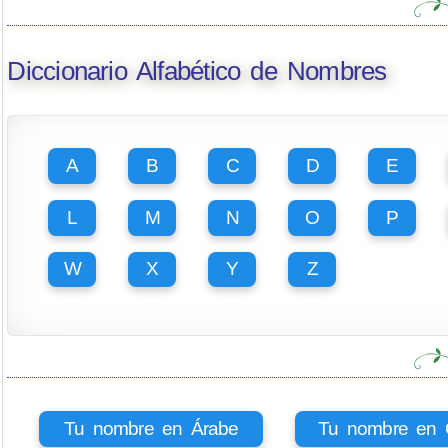
Diccionario Alfabético de Nombres
A
B
C
D
E
L
M
N
O
P
W
X
Y
Z
Tu nombre en Árabe
Tu nombre en Ci