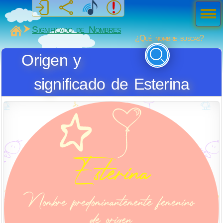
Men
ú
MiSabueso
Significado de Nombres
¿Qué nombre buscas?
Origen y
significado de Esterina