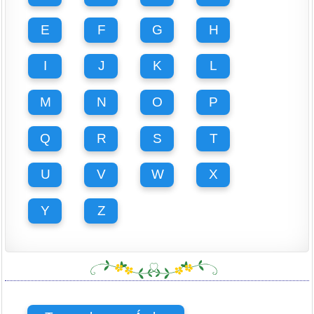
E
F
G
H
I
J
K
L
M
N
O
P
Q
R
S
T
U
V
W
X
Y
Z