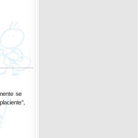
lmente se
laciente",