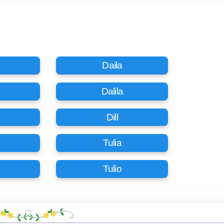
Daila
Dalila
Dill
Tulia
Tulio