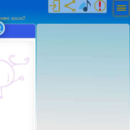
Men
ú
mbre buscas?