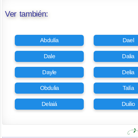
Ver también:
Abdulía
Dael
Dale
Dalia
Dayle
Delia
Obdulia
Talía
Delaiá
Duilio