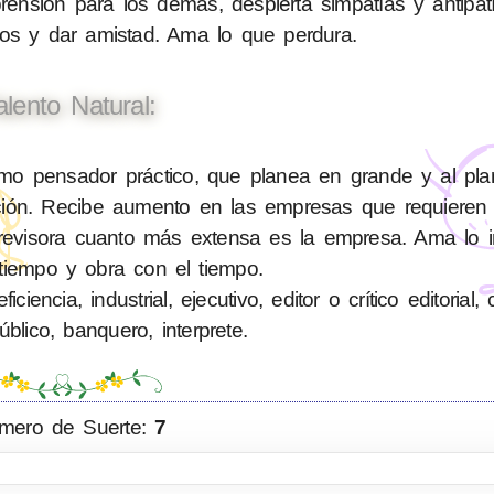
sión para los demás, despierta simpatías y antipatí
nos y dar amistad. Ama lo que perdura.
alento Natural:
o pensador práctico, que planea en grande y al plan
lición. Recibe aumento en las empresas que requiere
evisora cuanto más extensa es la empresa. Ama lo im
tiempo y obra con el tiempo.
ncia, industrial, ejecutivo, editor o crítico editorial,
blico, banquero, interprete.
mero de Suerte:
7