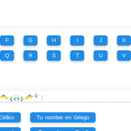
F
G
H
I
J
K
Q
R
S
T
U
V
rílico
Tu nombre en Griego