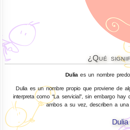
¿Qué signi
Dulia
es un nombre predom
Dulia es un nombre propio que proviene de alg
interpreta como “La servicial”, sin embargo hay 
ambos a su vez, describen a una
Dulia