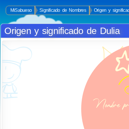
MiSabueso
Significado de Nombres
Origen y signific
Origen y significado de Dulia