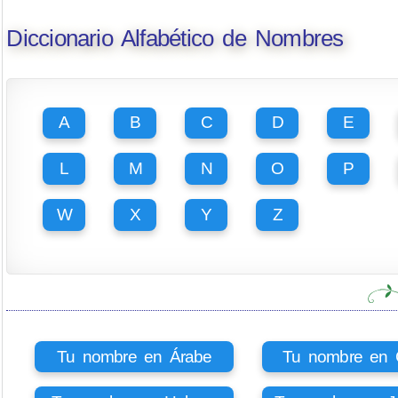
Diccionario Alfabético de Nombres
A
B
C
D
E
L
M
N
O
P
W
X
Y
Z
Tu nombre en Árabe
Tu nombre en Ci