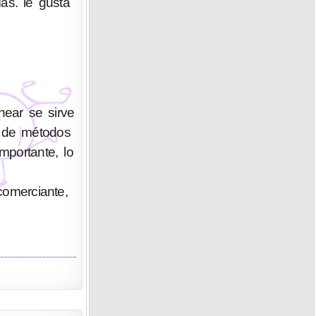
as. le gusta
ear se sirve
n de métodos
portante, lo
 comerciante,