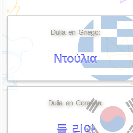
Dulia en Griego:
Ντούλια
Dulia en Coreano:
둘 리아