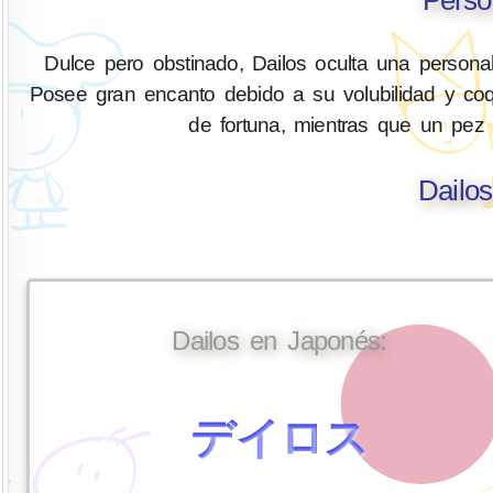
Dulce pero obstinado, Dailos oculta una personali
Posee gran encanto debido a su volubilidad y coqu
de fortuna, mientras que un pez 
Dailo
Dailos en Japonés:
デイロス