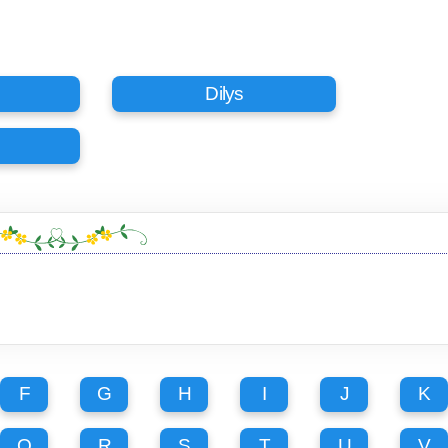
Dilys
F
G
H
I
J
K
Q
R
S
T
U
V