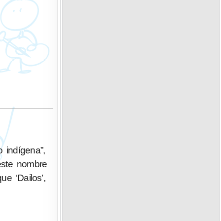
 indígena”,
 este nombre
e ‘Dailos’,