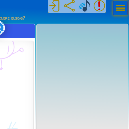
Men
ú
mbre buscas?