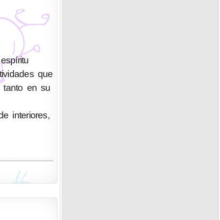
spíritu
tividades que
o tanto en su
e interiores,