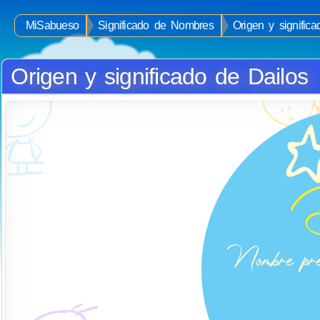
MiSabueso
Significado de Nombres
Origen y signific
Origen y significado de Dailos