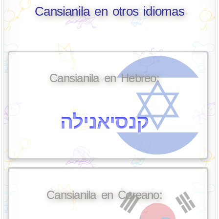
Cansianila en otros idiomas
Cansianila en Hebreo:
קנסיאנילה
Cansianila en Coreano: