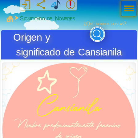
Men
ú
MiSabueso
Significado de Nombres
¿Qué nombre buscas?
Origen y
significado de Cansianila