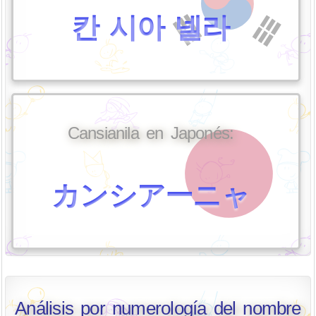
칸 시아 넬라
Cansianila en Japonés:
カンシアーニャ
Análisis por numerología del nombre