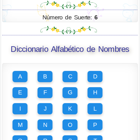
Número de Suerte:
6
Diccionario Alfabético de Nombres
A
B
C
D
E
F
G
H
I
J
K
L
M
N
O
P