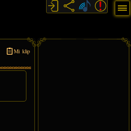
Menú
Mi klip