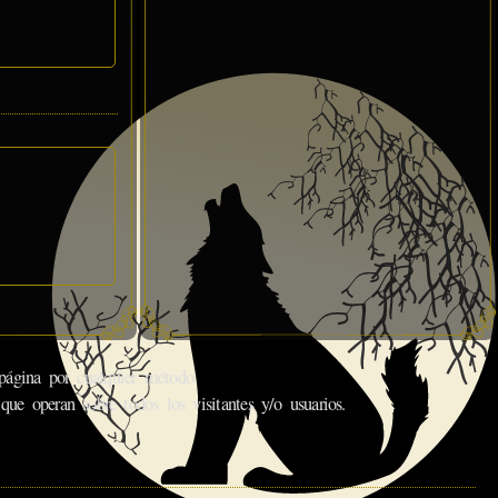
gina por cualquier método.
que operan sobre todos los visitantes y/o usuarios.