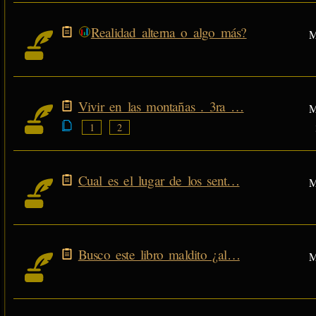
Realidad alterna o algo más?
M
Vivir en las montañas . 3ra …
M
1
2
Cual es el lugar de los sent…
M
Busco este libro maldito ¿al…
M