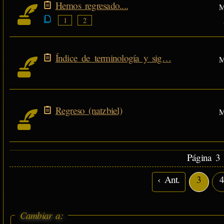
Hemos regresado....
M
1
2
Índice de terminología y sig…
M
Regreso (natzbiel)
M
Página 3 
‹ Ant.
3
Cambiar a: