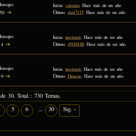
ensajes
Inicia:
valserius
Hace más de un año
⇥
Último:
dani7115
Hace más de un año
50
ensajes
Inicia:
tuestranio
Hace más de un año
⇥
Último:
4N4M4R
Hace más de un año
4
ensajes
Inicia:
tuestranio
Hace más de un año
⇥
Último:
Dragon-
Hace más de un año
9
de 30. Total : 730 Temas.
4
5
6
...
30
Sig. ›