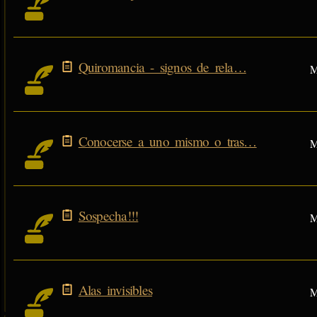
Quiromancia - signos de rela…
M
Conocerse a uno mismo o tras…
M
Sospecha!!!
M
Alas invisibles
M