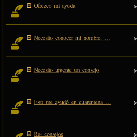
Ofrezco mi ayuda
M
Necesito conocer mi nombre. …
M
Necesito urgente un consejo
M
Esto me ayudó en cuarentena …
M
Re- consejos
M