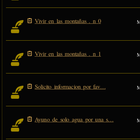
Vivir en las montañas . n 0
M
Vivir en las montañas . n 1
M
Solicito informacion por fav…
M
Ayuno de solo agua por una s…
M