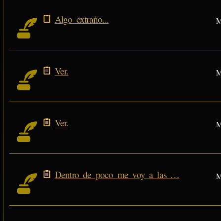
Algo extraño...
M
Ver.
M
Ver.
M
Dentro de poco me voy a las …
M