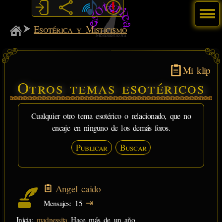
Menú
MiSabueso
Esotérica y Misticismo
Mi klip
Otros temas esotéricos
Cualquier otro tema esotérico o relacionado, que no
encaje en ninguno de los demás foros.
Publicar
Buscar
Angel caido
⇥
Mensajes
15
Inicia:
madnessita
Hace más de un año