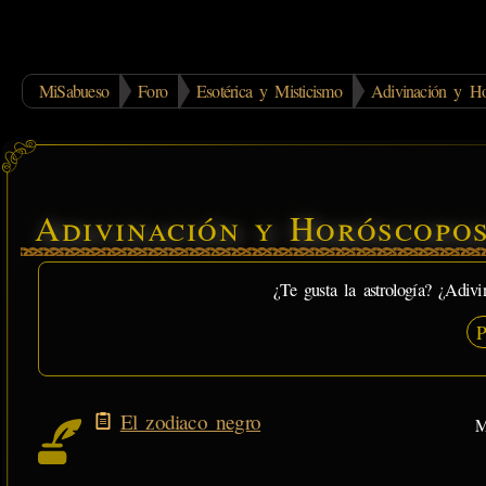
MiSabueso
Foro
Esotérica y Misticismo
Adivinación y Ho
Adivinación y Horóscopo
¿Te gusta la astrología? ¿Adivi
P
El zodiaco negro
M