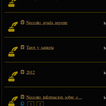
Necesito ayuda urgente
M
Tarot y santeria
M
2012
M
Necesito informacion sobre e…
M
1
2