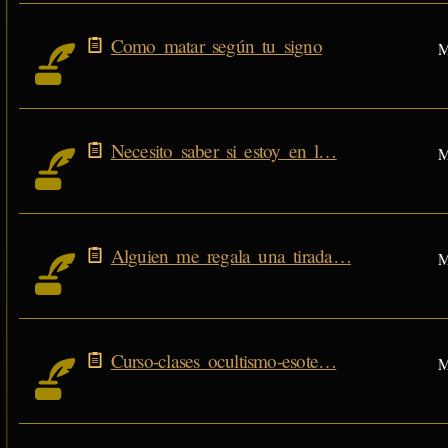
Como matar según tu signo
M
Necesito saber si estoy en l…
M
Alguien me regala una tirada…
M
Curso-clases ocultismo-esote…
M