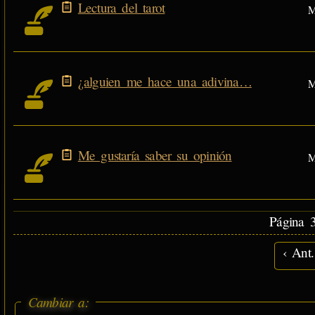
Lectura del tarot
M
¿alguien me hace una adivina…
M
Me gustaría saber su opinión
M
Página 3
‹ Ant.
Cambiar a: