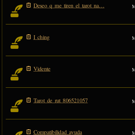
Deseo q me tiren el tarot na…
M
I ching
M
Vidente
M
Tarot de rut 806521057
M
Compatibilidad ayuda
M