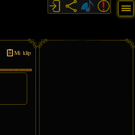
Menú
Mi klip