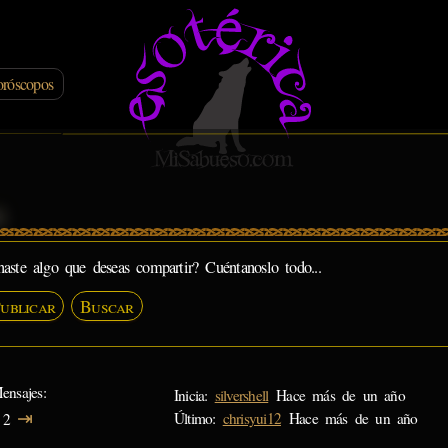
róscopos
s
naste algo que deseas compartir? Cuéntanoslo todo...
ublicar
Buscar
ensajes
Inicia:
silvershell
Hace más de un año
⇥
Último:
chrisyui12
Hace más de un año
2