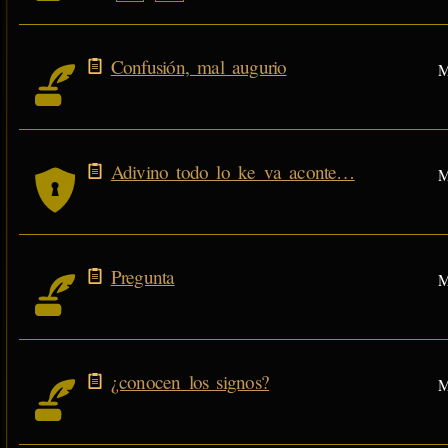
Confusión, mal augurio
M
Adivino todo lo ke va aconte…
M
Pregunta
M
¿conocen los signos?
M