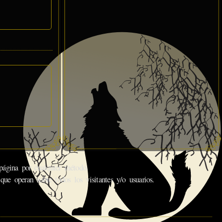
gina por cualquier método.
que operan sobre todos los visitantes y/o usuarios.