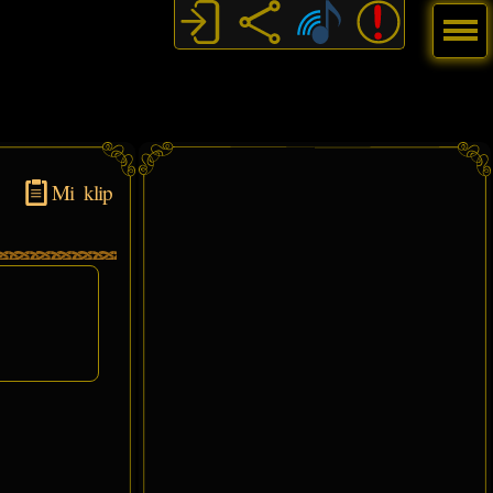
Menú
Mi klip