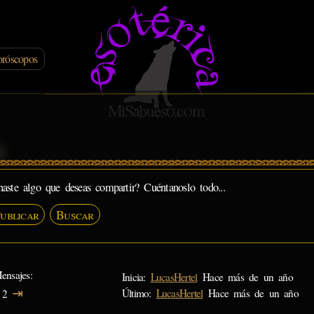
róscopos
s
naste algo que deseas compartir? Cuéntanoslo todo...
ublicar
Buscar
ensajes
Inicia:
LucasHertel
Hace más de un año
⇥
Último:
LucasHertel
Hace más de un año
2