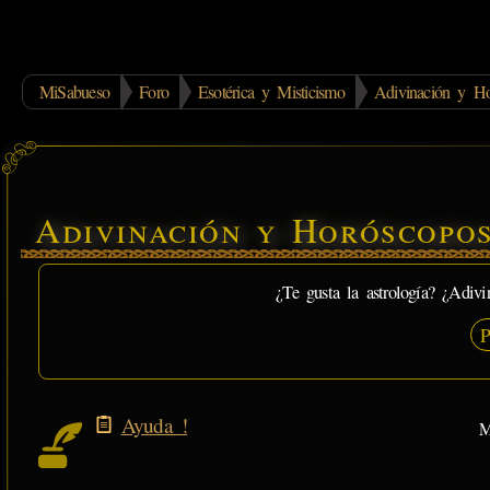
MiSabueso
Foro
Esotérica y Misticismo
Adivinación y Ho
Adivinación y Horóscopo
¿Te gusta la astrología? ¿Adivi
P
Ayuda !
M