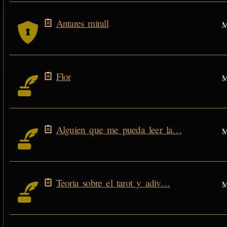
Antares mirall
M
Flor
M
Alguien que me pueda leer la…
M
Teoria sobre el tarot y adiv…
M