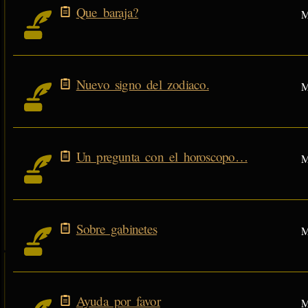
Que baraja?
M
Nuevo signo del zodiaco.
M
Un pregunta con el horoscopo…
M
Sobre gabinetes
M
Ayuda por favor
M