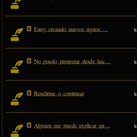
Estoy creando nuevos signos …
M
No puedo prosperar desde hac…
M
Rendirme o continuar
M
Alguien me puede explicar qu…
M