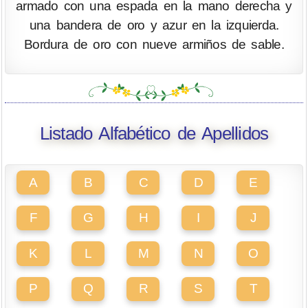
armado con una espada en la mano derecha y
una bandera de oro y azur en la izquierda.
Bordura de oro con nueve armiños de sable.
Listado Alfabético de Apellidos
A
B
C
D
E
F
G
H
I
J
K
L
M
N
O
P
Q
R
S
T