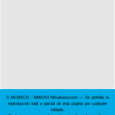
© MCMXCIX - MMXXVI MiSabueso.com — Se prohíbe la
reproducción total o parcial de esta página por cualquier
método.