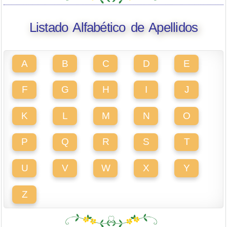
Listado Alfabético de Apellidos
A
B
C
D
E
F
G
H
I
J
K
L
M
N
O
P
Q
R
S
T
U
V
W
X
Y
Z