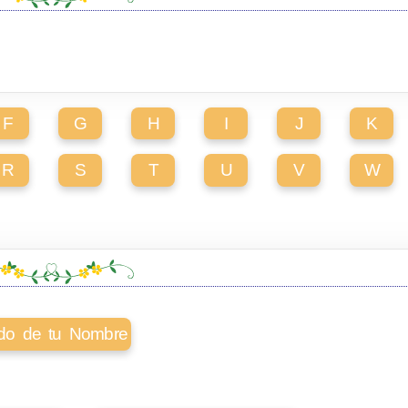
F
G
H
I
J
K
R
S
T
U
V
W
cado de tu Nombre