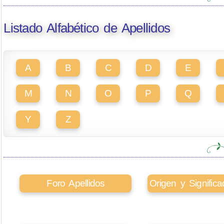
Listado Alfabético de Apellidos
A
B
C
D
E
M
N
O
P
Q
Y
Z
Foro Apellidos
Origen y Signifi