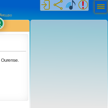
Men
ú
Apellido
e Ourense.