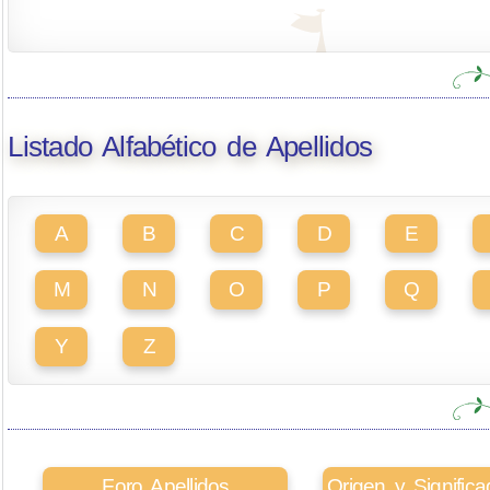
Listado Alfabético de Apellidos
A
B
C
D
E
M
N
O
P
Q
Y
Z
Foro Apellidos
Origen y Signifi