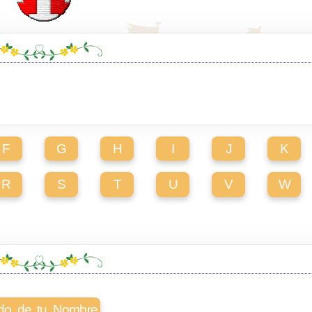
F
G
H
I
J
K
R
S
T
U
V
W
cado de tu Nombre