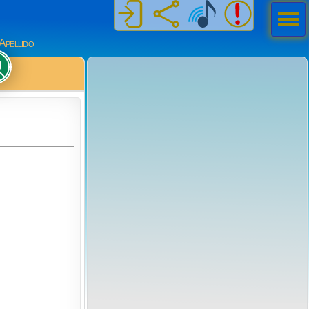
Men
ú
Apellido