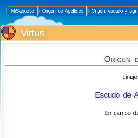
MiSabueso
Origen de Apellidos
Origen, escudo y signi
Virtus
Origen d
Linaje
Escudo de Ar
En campo de