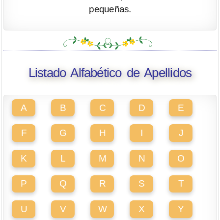
pequeñas.
Listado Alfabético de Apellidos
A
B
C
D
E
F
G
H
I
J
K
L
M
N
O
P
Q
R
S
T
U
V
W
X
Y