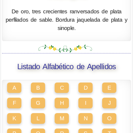
De oro, tres crecientes ranversados de plata
perfilados de sable. Bordura jaquelada de plata y
sinople.
Listado Alfabético de Apellidos
A
B
C
D
E
F
G
H
I
J
K
L
M
N
O