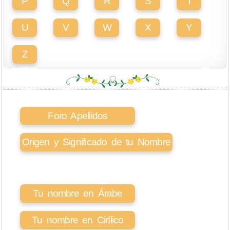
P
Q
R
S
T
U
V
W
X
Y
Z
Foro Apellidos
Origen y Significado de tu Nombre
Tu nombre en Árabe
Tu nombre en Cirílico