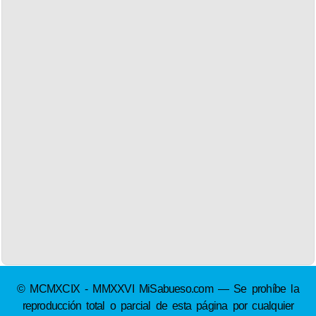
© MCMXCIX - MMXXVI MiSabueso.com — Se prohíbe la
reproducción total o parcial de esta página por cualquier