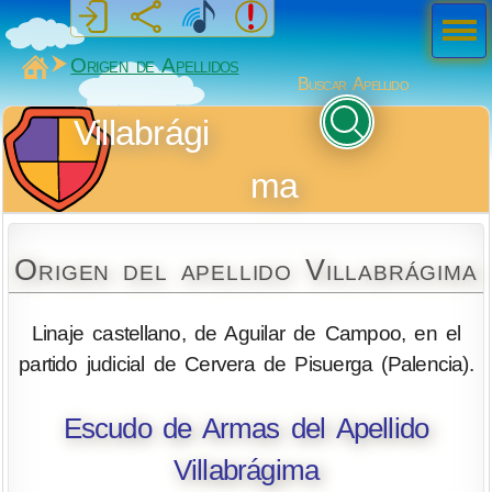
Men
ú
MiSabueso
Origen de Apellidos
Buscar Apellido
Villabrági
ma
Origen del apellido Villabrágima
Linaje castellano, de Aguilar de Campoo, en el
partido judicial de Cervera de Pisuerga (Palencia).
Escudo de Armas del Apellido
Villabrágima