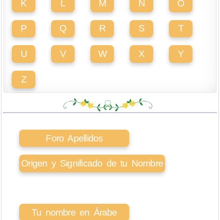
K
L
M
N
O
P
Q
R
S
T
U
V
W
X
Y
Z
Foro Apellidos
Origen y Significado de tu Nombre
Tu nombre en Árabe