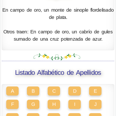
En campo de oro, un monte de sinople flordelisado
de plata.
Otros traen: En campo de oro, un cabrío de gules
sumado de una cruz potenzada de azur.
Listado Alfabético de Apellidos
A
B
C
D
E
F
G
H
I
J