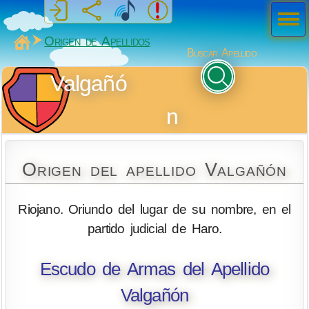
Men
ú
MiSabueso
Origen de Apellidos
Buscar Apellido
Valgañó
n
Origen del apellido Valgañón
Riojano. Oriundo del lugar de su nombre, en el
partido judicial de Haro.
Escudo de Armas del Apellido
Valgañón